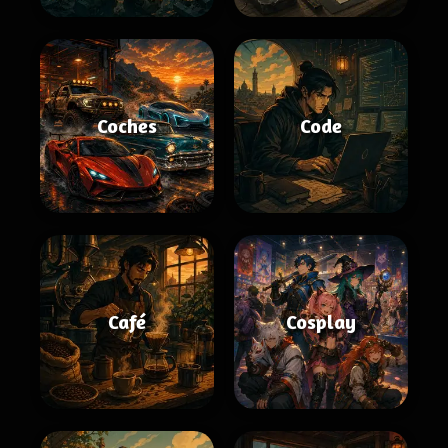
Coches
Code
Café
Cosplay