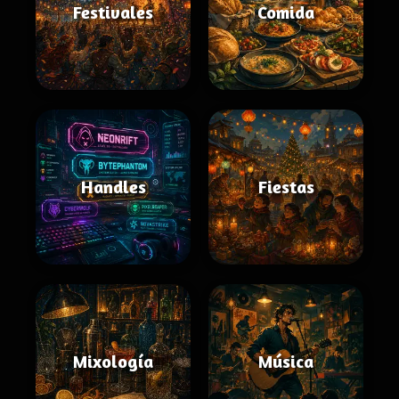
Festivales
Comida
Handles
Fiestas
Mixología
Música