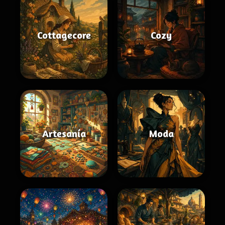
Cottagecore
Cozy
Artesanía
Moda