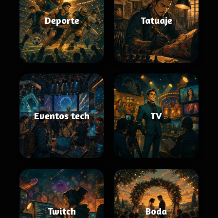
Deporte
Tatuaje
Eventos tech
TV
Twitch
Boda