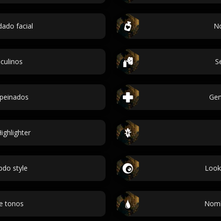
dado facial
No
culinos
S
peinados
Gen
ghlighter
do style
Look
e tonos
Nombr