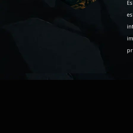
Es
es
in
im
pr