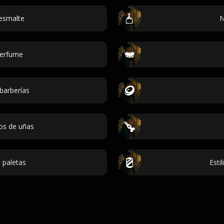
esmalte
N
Perfume
barberías
os de uñas
 paletas
Esti