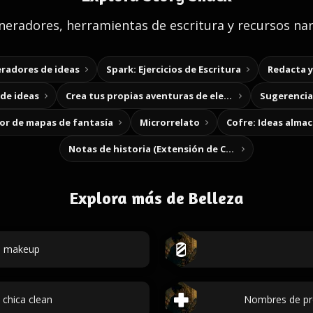
eradores, herramientas de escritura y recursos nar
radores de ideas
Spark: Ejercicios de Escritura
Redacta 
de ideas
Crea tus propias aventuras de elección
Sugerencias
r de mapas de fantasía
Microrrelato
Cofre: Ideas alma
Notas de historia (Extensión de Chrome)
Explora más de Belleza
de makeup
 chica clean
Nombres de pro