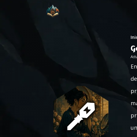
Ini
G
Act
En
de
pr
ma
pr
un