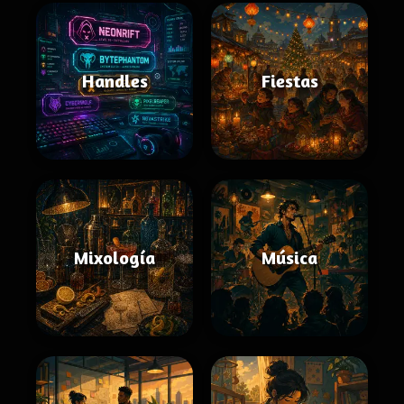
Handles
Fiestas
Mixología
Música