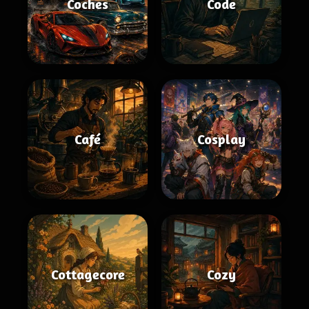
Coches
Code
Café
Cosplay
Cottagecore
Cozy