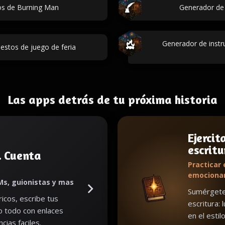
os de Burning Man
Generador de 
Generador de inst
estos de juego de feria
Las apps detrás de tu próxima historia
Ejercit
escritu
. Cuenta
Practicar 
emociona
Ms, guionistas y mas
Sumérgete 
icos, escribe tus
escritura: 
lo todo con enlaces
en el estil
cias faciles.