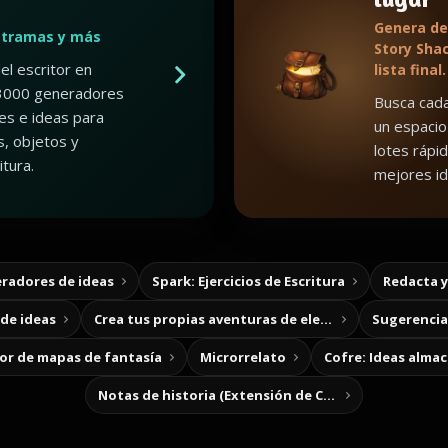
Genera de
 tramas y más
Story Shac
el escritor en
lista final.
3000 generadores
Busca cada
es e ideas para
un espacio
, objetos y
lotes rápid
tura.
mejores id
radores de ideas
Spark: Ejercicios de Escritura
Redacta 
de ideas
Crea tus propias aventuras de elección
Sugerencias
r de mapas de fantasía
Microrrelato
Cofre: Ideas alma
Notas de historia (Extensión de Chrome)