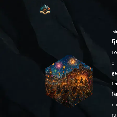
Ini
G
Lo
of
ge
fe
fa
no
ru