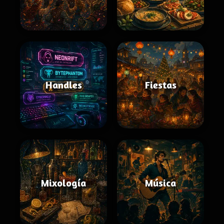
Handles
Fiestas
Mixología
Música