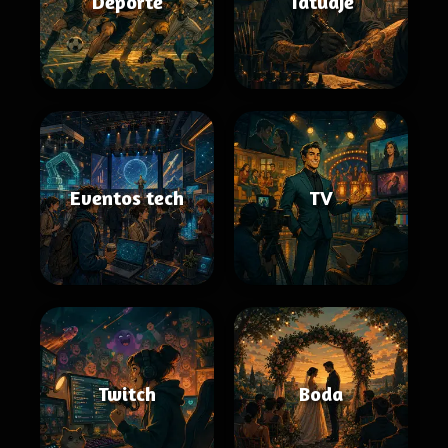
Deporte
Tatuaje
Eventos tech
TV
Twitch
Boda