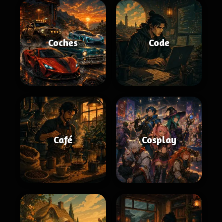
Coches
Code
Café
Cosplay