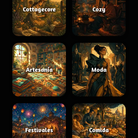
Cottagecore
Cozy
Artesanía
Moda
Festivales
Comida