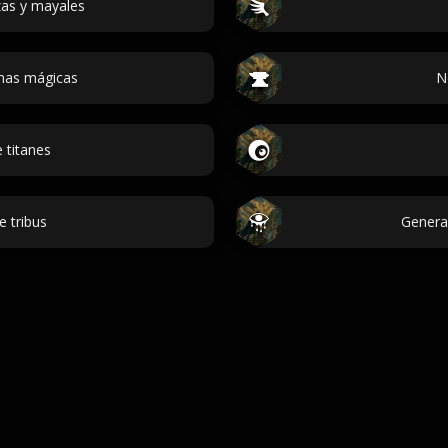
as y mayales
mas mágicas
N
 titanes
 tribus
Genera