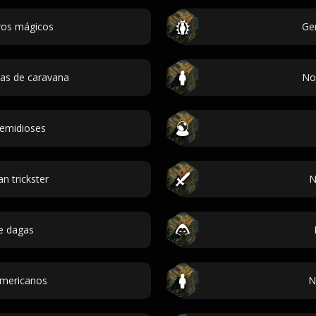
ros mágicos
Gen
as de caravana
No
emidioses
n trickster
N
e dagas
mericanos
N