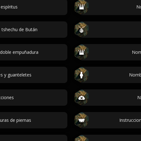
spíritus
No
 tshechu de Bután
 doble empuñadura
Nomb
s y guanteletes
Nombr
cciones
N
ras de piernas
Instruccio