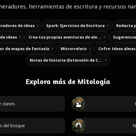
eradores, herramientas de escritura y recursos nar
radores de ideas
Spark: Ejercicios de Escritura
Redacta 
de ideas
Crea tus propias aventuras de elección
Sugerencias
r de mapas de fantasía
Microrrelato
Cofre: Ideas alma
Notas de historia (Extensión de Chrome)
Explora más de Mitología
 clanes
s del bosque
N