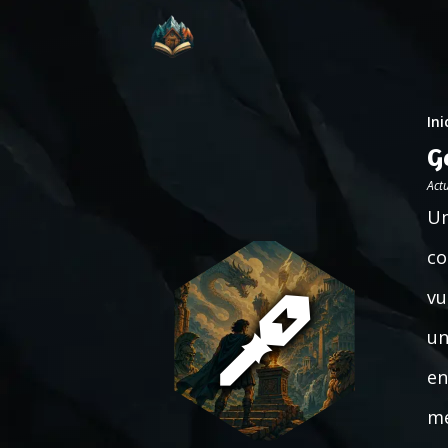
Ini
G
Act
Un
co
vu
un
en
me