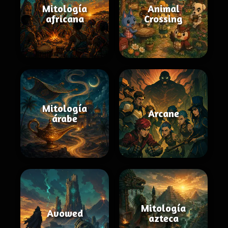
Mitología
Animal
africana
Crossing
Mitología
Arcane
árabe
Mitología
Avowed
azteca