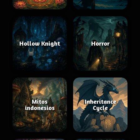
Hollow Knight
Horror
Mitos
Inheritance
indonesios
Cycle