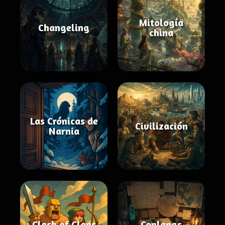
Mitología
Changeling
china
Las Crónicas de
Civilización
Narnia
Clash of Clans
Conlangs