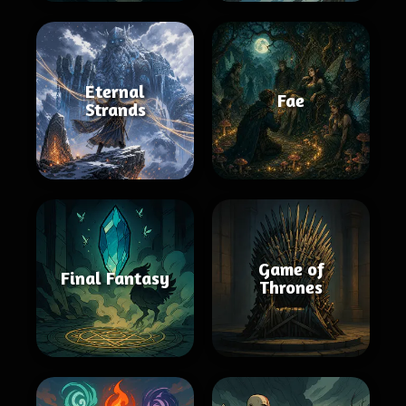
Eternal
Fae
Strands
Game of
Final Fantasy
Thrones