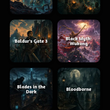
Black Myth:
Baldur's Gate 3
Wukong
Blades in the
Bloodborne
Dark