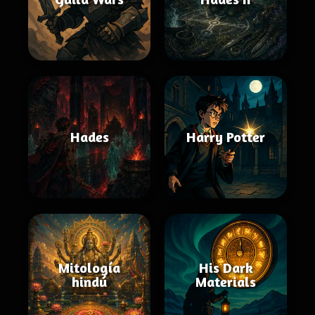
Hades
Harry Potter
Mitología
His Dark
hindú
Materials