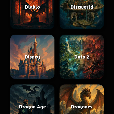
Diablo
Discworld
Disney
Dota 2
Dragon Age
Dragones