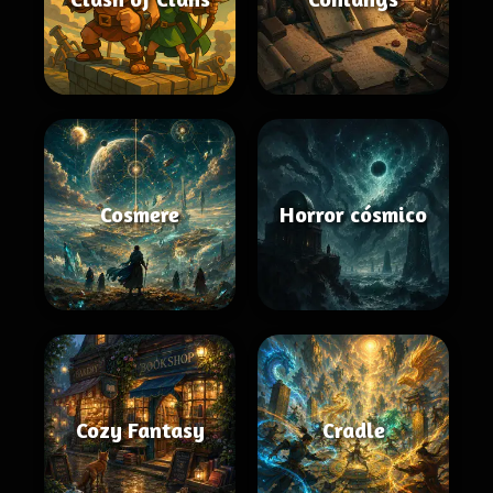
Cosmere
Horror cósmico
Cozy Fantasy
Cradle