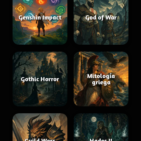
Genshin Impact
God of War
Mitología
Gothic Horror
griega
Guild Wars
Hades II