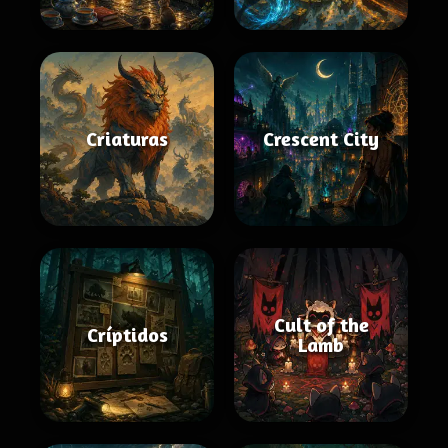
Criaturas
Crescent City
Cult of the
Críptidos
Lamb