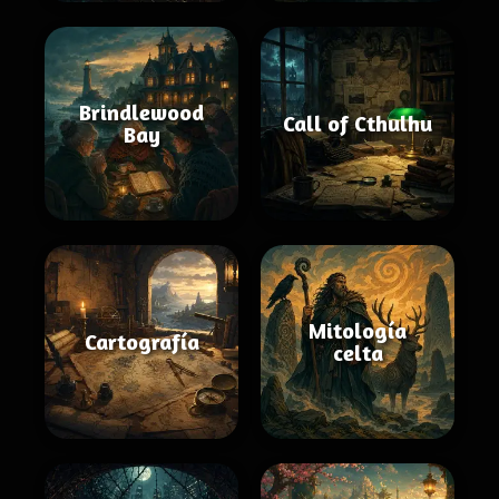
Brindlewood
Call of Cthulhu
Bay
Mitología
Cartografía
celta