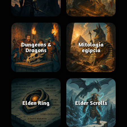
Dungeons &
Mitología
Dragons
egipcia
Elden Ring
Elder Scrolls