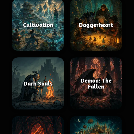
Cultivation
Daggerheart
Demon: The
Dark Souls
Fallen