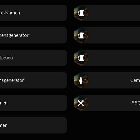
afe-Namen
ensgenerator
 Namen
nsgenerator
Gemü
men
BBQ-
men