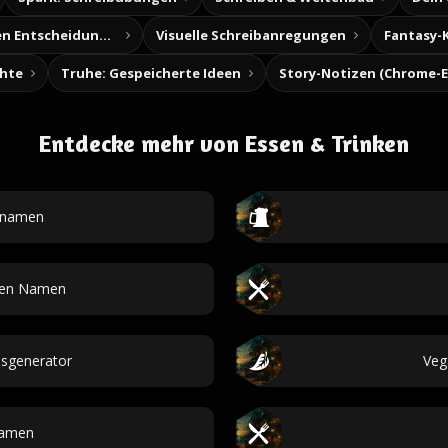
Baue deine eigenen Entscheidungsabenteuer
Visuelle Schreibanregungen
Fantasy-
chte
Truhe: Gespeicherte Ideen
Entdecke mehr von Essen & Trinken
tnamen
den Namen
sgenerator
Veg
namen