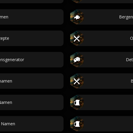
amen
Bergen
zepte
O
nsgenerator
Det
bnamen
B
-Namen
r Namen