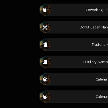
Coworking C
Donut-Laden Nam
Trattoria
Distillery-Name
Caféna
Caféna