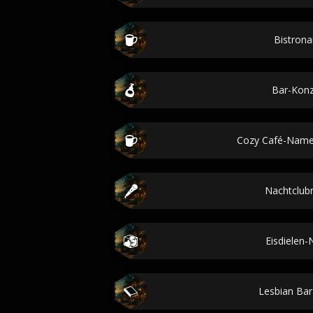
Bistron
Bar-Kon
Cozy Café-Name
Nachtclu
Eisdielen
Lesbian Ba