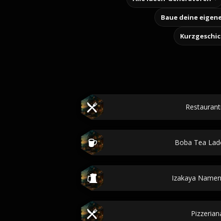
Kurzgeschi
Restauran
Boba Tea La
Izakaya Namen
Pizzeria