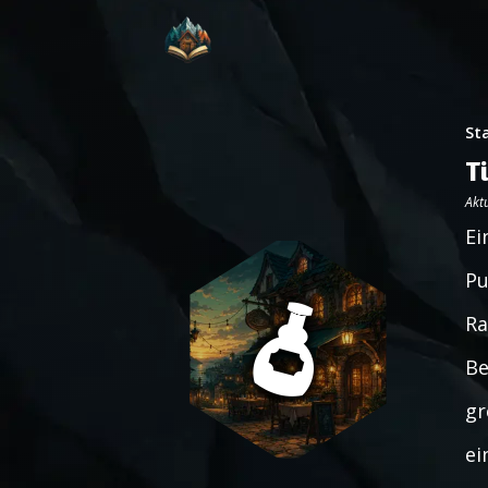
St
T
Aktu
Ei
Pu
Ra
Be
gr
ei