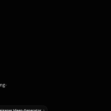
ng-
 eigener Ideen-Generator