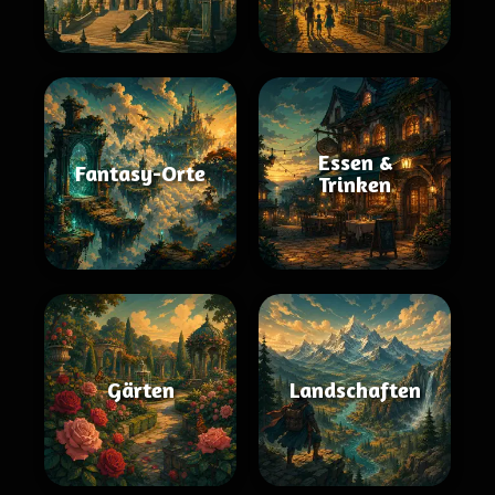
Essen &
Fantasy-Orte
Trinken
Gärten
Landschaften