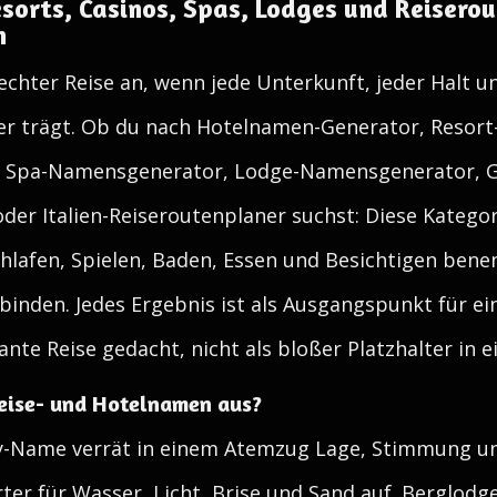
sorts, Casinos, Spas, Lodges und Reiserout
n
h echter Reise an, wenn jede Unterkunft, jeder Halt 
er trägt. Ob du nach Hotelnamen-Generator, Resor
 Spa-Namensgenerator, Lodge-Namensgenerator, Ge
oder Italien-Reiseroutenplaner suchst: Diese Kateg
lafen, Spielen, Baden, Essen und Besichtigen benen
rbinden. Jedes Ergebnis ist als Ausgangspunkt für ei
nte Reise gedacht, nicht als bloßer Platzhalter in e
eise- und Hotelnamen aus?
ty-Name verrät in einem Atemzug Lage, Stimmung un
er für Wasser, Licht, Brise und Sand auf. Berglodges