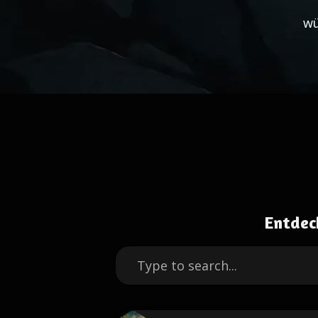
wü
Entdec