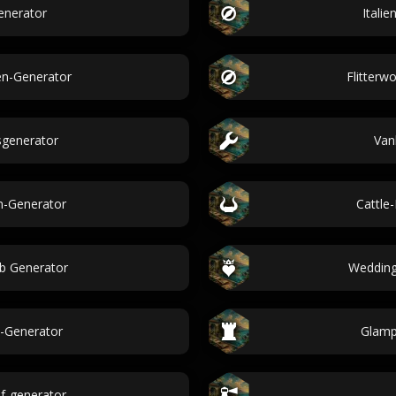
enerator
Itali
en-Generator
Flitterw
generator
Van
n-Generator
Cattle
ub Generator
Weddin
l-Generator
Glamp
f-generator