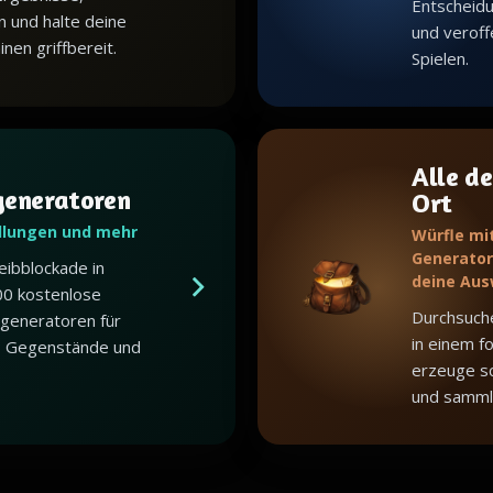
Entscheid
n und halte deine
und veroffe
en griffbereit.
Spielen.
Alle de
generatoren
Ort
dlungen und mehr
Würfle mi
Generator,
eibblockade in
deine Aus
00 kostenlose
Durchsuch
generatoren für
in einem f
, Gegenstände und
erzeuge sc
und samml