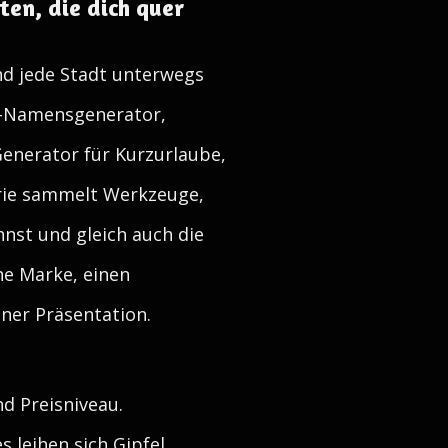
en, die dich quer
und jede Stadt unterwegs
t-Namensgenerator,
nerator für Kurzurlaube,
orie sammelt Werkzeuge,
nst und gleich auch die
ne Marke, einen
iner Präsentation.
d Preisniveau.
 leihen sich Gipfel,