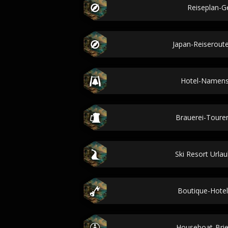
Reiseplan-G
Japan-Reiserout
Hotel-Namens
Brauerei-Toure
Ski Resort Urla
Boutique-Hote
Houseboat-Brie