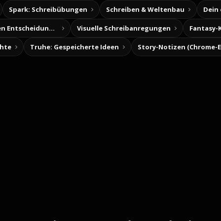
Spark: Schreibübungen
Schreiben & Weltenbau
Dein
Baue deine eigenen Entscheidungsabenteuer
Visuelle Schreibanregungen
Fantasy-
chte
Truhe: Gespeicherte Ideen