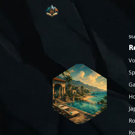
St
R
Vo
Sp
Ga
Ho
Ja
Ro
Re