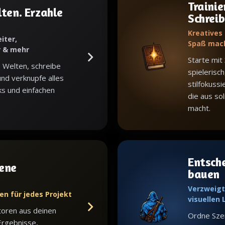
Trainie
ten. Erzahle
Schrei
Kreatives
iter,
Spaß mac
r & mehr
Starte mit
 Welten, schreibe
spielerisch
nd verknupfe alles
stilfokuss
ks und einfachen
die aus sol
macht.
Entsch
ene
bauen
Verzweigt
en für jedes Projekt
visuellen
toren aus deinen
Ordne Sze
Ergebnisse,