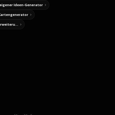
 eigener Ideen-Generator
Kartengenerator
Story-Notizen (Chrome-Erweiterung)