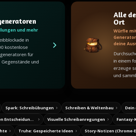
Alle de
generatoren
Ort
dlungen und mehr
Würfle mi
Generator,
eibblockade in
deine Aus
00 kostenlose
Durchsuch
generatoren für
in einem f
, Gegenstände und
erzeuge sc
und samml
Spark: Schreibübungen
Schreiben & Weltenbau
Dein
Baue deine eigenen Entscheidungsabenteuer
Visuelle Schreibanregungen
Fantasy-
chte
Truhe: Gespeicherte Ideen