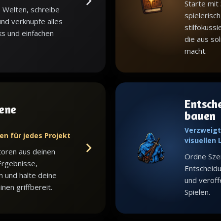
Starte mit
 Welten, schreibe
spielerisch
nd verknupfe alles
stilfokuss
ks und einfachen
die aus sol
macht.
Entsch
ene
bauen
Verzweigt
en für jedes Projekt
visuellen
toren aus deinen
Ordne Sze
Ergebnisse,
Entscheid
n und halte deine
und veroffe
en griffbereit.
Spielen.