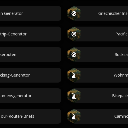
en Generator
Griechischer In
trip-Generator
Pacifi
iserouten
Rucksa
cking-Generator
Wohnmo
-Namensgenerator
Bikepack
Tour-Routen-Briefs
Camino