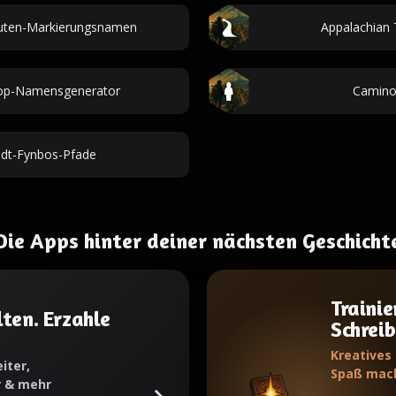
outen-Markierungsnamen
Appalachian 
top-Namensgenerator
Camino
adt-Fynbos-Pfade
Die Apps hinter deiner nächsten Geschicht
Trainie
ten. Erzahle
Schrei
Kreatives
iter,
Spaß mac
r & mehr