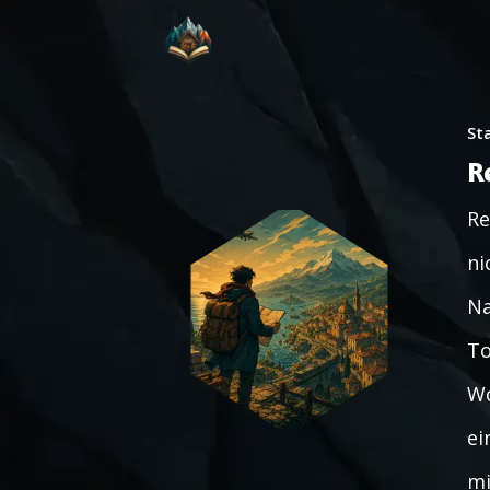
St
R
Re
ni
Na
To
Wo
ei
mi