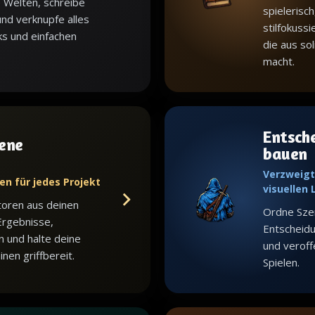
 Welten, schreibe
spielerisch
nd verknupfe alles
stilfokuss
ks und einfachen
die aus sol
macht.
Entsch
ene
bauen
Verzweigt
en für jedes Projekt
visuellen
toren aus deinen
Ordne Sze
Ergebnisse,
Entscheid
n und halte deine
und veroffe
en griffbereit.
Spielen.