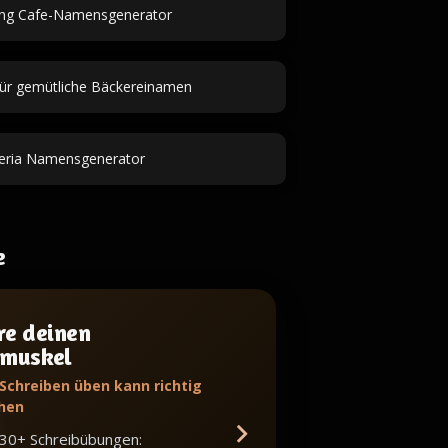
ng Cafe-Namensgenerator
für gemütliche Bäckereinamen
zeria Namensgenerator
e
re deinen
bmuskel
 Schreiben üben kann richtig
hen
 30+ Schreibübungen: