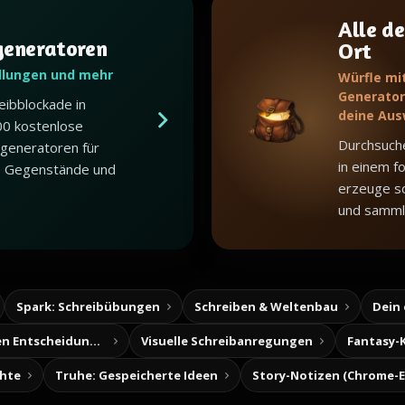
Alle de
generatoren
Ort
dlungen und mehr
Würfle mi
Generator,
eibblockade in
deine Aus
00 kostenlose
Durchsuch
generatoren für
in einem f
, Gegenstände und
erzeuge sc
und samml
Spark: Schreibübungen
Schreiben & Weltenbau
Dein
Baue deine eigenen Entscheidungsabenteuer
Visuelle Schreibanregungen
Fantasy-
chte
Truhe: Gespeicherte Ideen