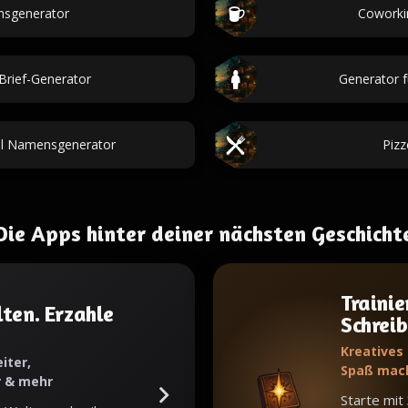
nsgenerator
Coworki
-Brief-Generator
Generator 
all Namensgenerator
Piz
Die Apps hinter deiner nächsten Geschicht
Trainie
ten. Erzahle
Schrei
Kreatives
iter,
Spaß mac
r & mehr
Starte mit