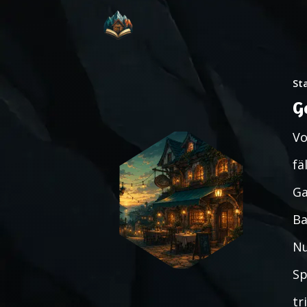
St
G
Vo
fä
Ga
Ba
Nu
Sp
tr