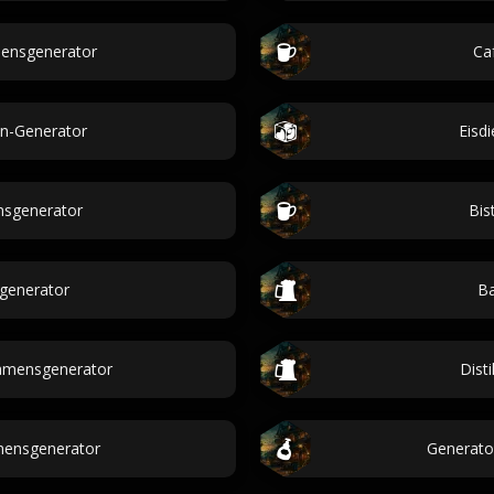
ensgenerator
Ca
n-Generator
Eisd
sgenerator
Bis
generator
Ba
amensgenerator
Dist
ensgenerator
Generato