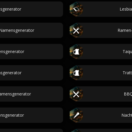
sgenerator
Lesbi
 Namensgenerator
Ramen-
nsgenerator
Taqu
nsgenerator
Trat
Namensgenerator
BBQ-
nsgenerator
Nach