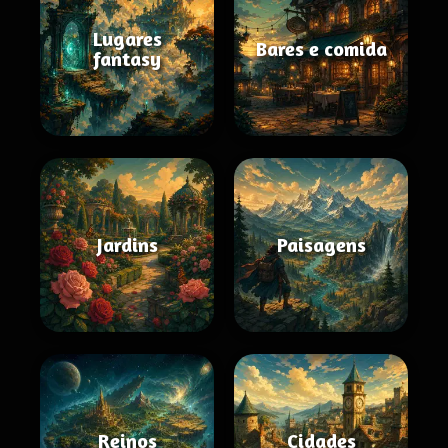
Lugares
Bares e comida
fantasy
Jardins
Paisagens
Reinos
Cidades