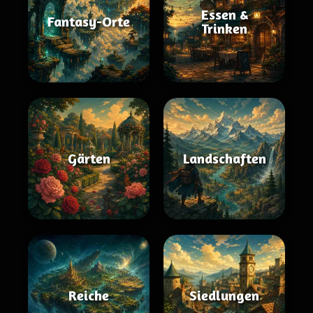
Essen &
Fantasy-Orte
Trinken
Gärten
Landschaften
Reiche
Siedlungen