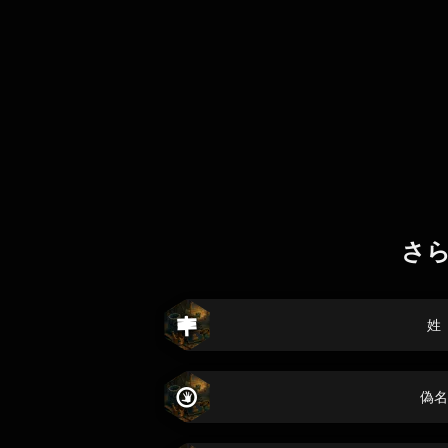
さ
姓
偽名