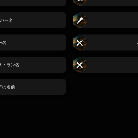
バー名
ー名
ストラン名
アの名前