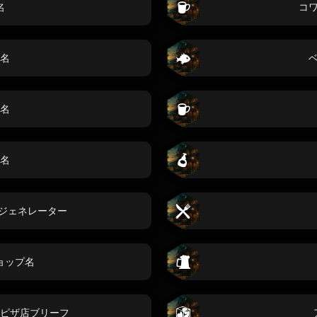
名
コ
名
名
名
名前ジェネレーター
ョップ名
ピザ店ブリーフ