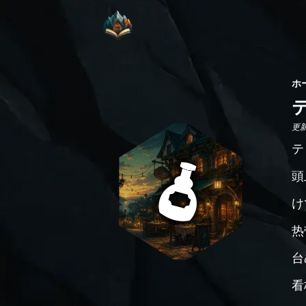
ホ
更新日
テ
頭
け
热
台
看