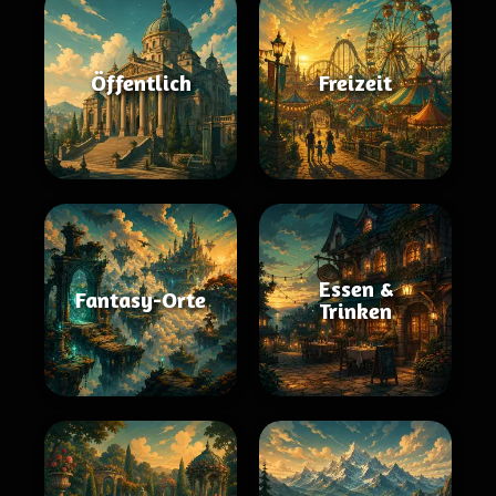
Öffentlich
Freizeit
Essen &
Fantasy-Orte
Trinken