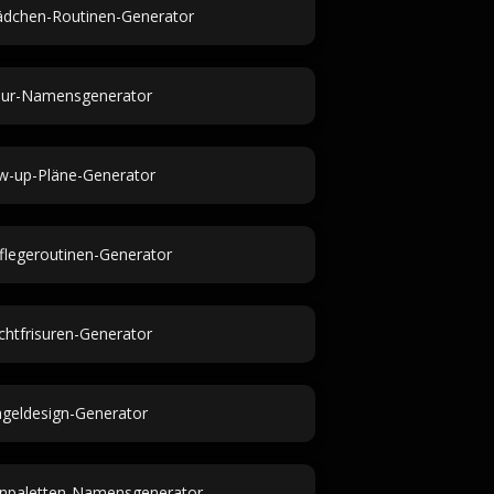
dchen-Routinen-Generator
sur-Namensgenerator
w-up-Pläne-Generator
flegeroutinen-Generator
chtfrisuren-Generator
geldesign-Generator
enpaletten-Namensgenerator