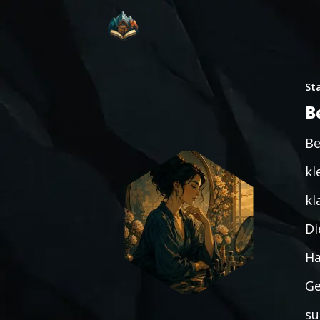
St
B
Be
kl
kl
Di
Ha
Ge
su