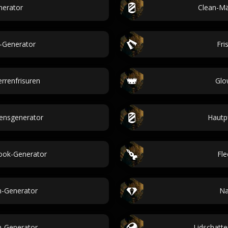
nerator
Clean-Mä
-Generator
Fri
rrenfrisuren
Glo
ensgenerator
Hautp
ook-Generator
Fle
n-Generator
Na
n-Generator
Lidschatt