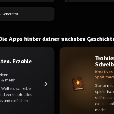
-Generator
Die Apps hinter deiner nächsten Geschicht
Trainie
ten. Erzahle
Schrei
Kreatives
iter,
Spaß mac
r & mehr
Starte mit
 Welten, schreibe
spielerisch
nd verknupfe alles
stilfokuss
ks und einfachen
die aus sol
macht.