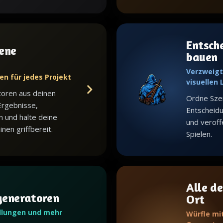
Entsch
ene
bauen
Verzweigt
en für jedes Projekt
visuellen
toren aus deinen
Ordne Sze
Ergebnisse,
Entscheid
n und halte deine
und veroffe
en griffbereit.
Spielen.
Alle de
generatoren
Ort
dlungen und mehr
Würfle mi