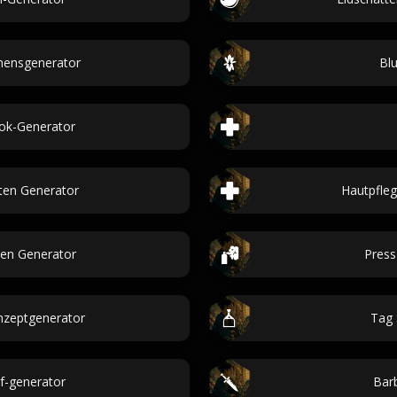
mensgenerator
Bl
ok-Generator
ten Generator
Hautpfle
ten Generator
Press
nzeptgenerator
Tag
f-generator
Bar