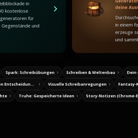
Generator,
eibblockade in
deine Aus
00 kostenlose
Durchsuch
generatoren für
in einem f
, Gegenstände und
erzeuge sc
und samml
Spark: Schreibübungen
Schreiben & Weltenbau
Dein
Baue deine eigenen Entscheidungsabenteuer
Visuelle Schreibanregungen
Fantasy-
chte
Truhe: Gespeicherte Ideen