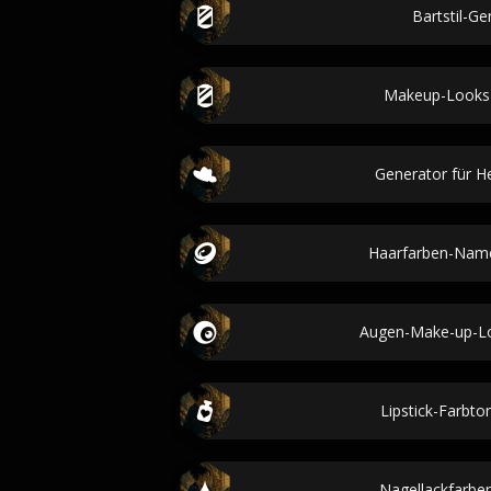
Bartstil-Ge
Makeup-Looks
Generator für He
Haarfarben-Nam
Augen-Make-up-L
Lipstick-Farbto
Nagellackfarbe