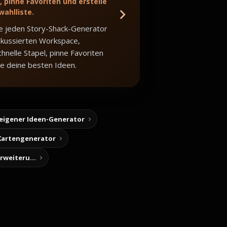
 pinne Favoriten und erstelle
wahlliste.
e jeden Story-Shack-Generator
okussierten Workspace,
hnelle Stapel, pinne Favoriten
e deine besten Ideen.
 eigener Ideen-Generator
Kartengenerator
Story-Notizen (Chrome-Erweiterung)