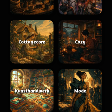
Cottagecore
Cozy
Kunsthandwerk
Mode