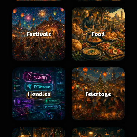
Festivals
Food
Handles
Feiertage