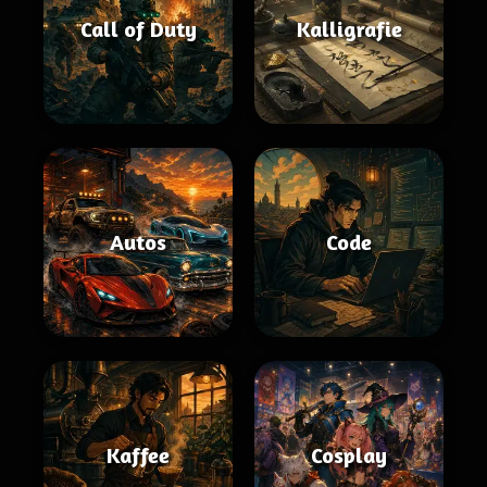
Call of Duty
Kalligrafie
Autos
Code
Kaffee
Cosplay