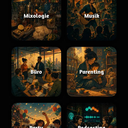
Mixologie
Musik
Büro
Parenting
Party
Podcasting