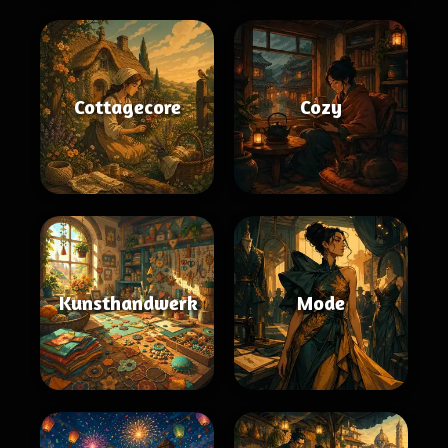
Cottagecore
Cozy
Kunsthandwerk
Mode