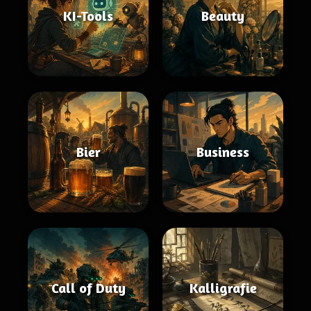
KI-Tools
Beauty
Bier
Business
Call of Duty
Kalligrafie