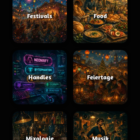
Festivals
Food
Handles
Feiertage
Mixologie
Musik