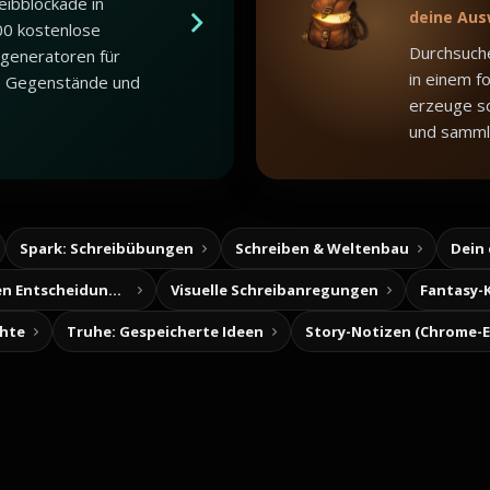
eibblockade in
deine Aus
00 kostenlose
Durchsuch
generatoren für
in einem f
, Gegenstände und
erzeuge sc
und samml
Spark: Schreibübungen
Schreiben & Weltenbau
Dein
Baue deine eigenen Entscheidungsabenteuer
Visuelle Schreibanregungen
Fantasy-
chte
Truhe: Gespeicherte Ideen