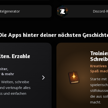
telgenerator
Discord-R
Die Apps hinter deiner nächsten Geschicht
Trainie
ten. Erzahle
Schrei
Kreatives
iter,
Spaß mac
r & mehr
Starte mit
 Welten, schreibe
spielerisch
nd verknupfe alles
stilfokuss
ks und einfachen
die aus sol
macht.