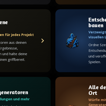
Entsch
ene
bauen
Verzweigt
en für jedes Projekt
visuellen
toren aus deinen
Ordne Sze
Ergebnisse,
Entscheid
n und halte deine
und veroffe
en griffbereit.
Spielen.
Alle de
generatoren
Ort
dlungen und mehr
Würfle mi
Generator,