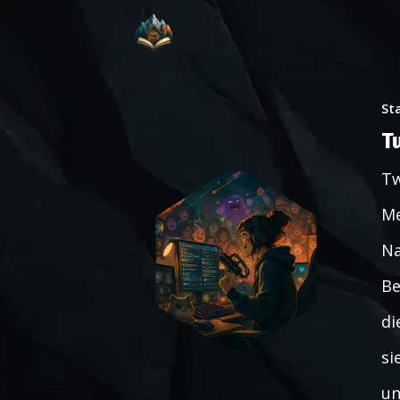
St
T
Tw
Me
Na
Be
di
si
un