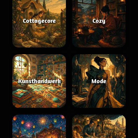
Cottagecore
Cozy
Kunsthandwerk
Mode