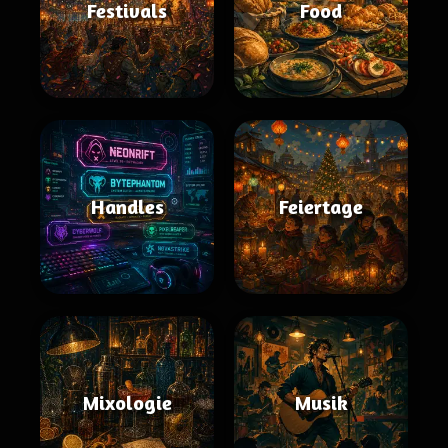
Festivals
Food
Handles
Feiertage
Mixologie
Musik