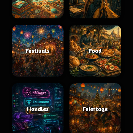
Festivals
Food
Handles
Feiertage