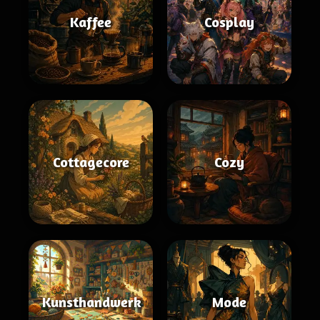
Kaffee
Cosplay
Cottagecore
Cozy
Kunsthandwerk
Mode