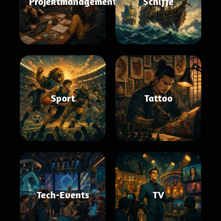
Projektmanagement
Schiffe
Sport
Tattoo
Tech-Events
TV