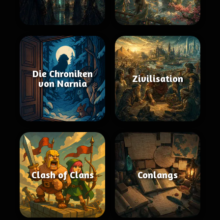
Die Chroniken
Zivilisation
von Narnia
Clash of Clans
Conlangs