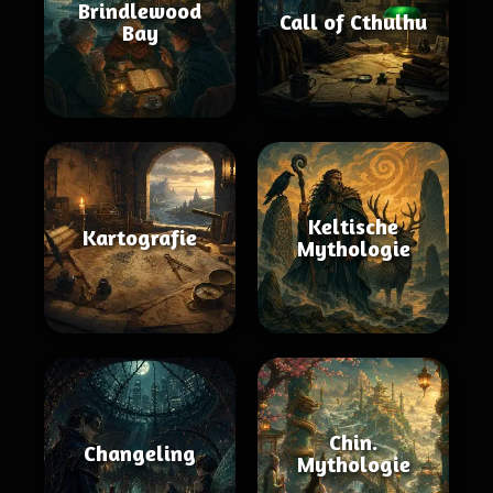
Brindlewood
Call of Cthulhu
Bay
Keltische
Kartografie
Mythologie
Chin.
Changeling
Mythologie