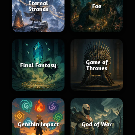
Eternal
Fae
Strands
Game of
Final Fantasy
Thrones
Genshin Impact
God of War