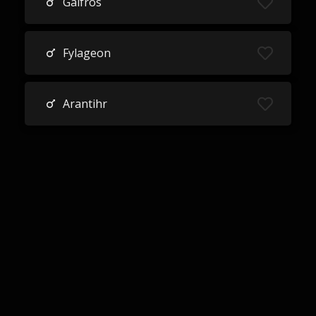
Galfros
Fylageon
Arantihr