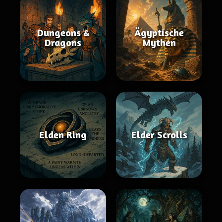
Dungeons &
Ägyptische
Dragons
Mythen
Elden Ring
Elder Scrolls