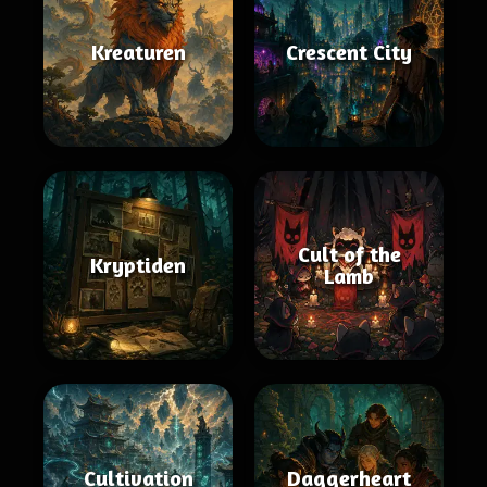
Kreaturen
Crescent City
Cult of the
Kryptiden
Lamb
Cultivation
Daggerheart