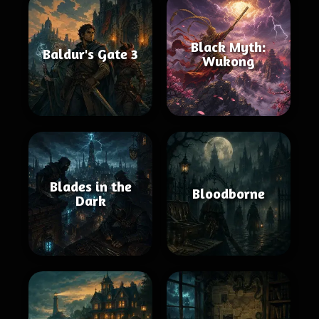
Black Myth:
Baldur's Gate 3
Wukong
Blades in the
Bloodborne
Dark