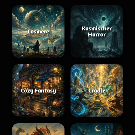
Kosmischer
Cosmere
Horror
Cozy Fantasy
Cradle