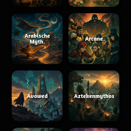
Arabische
Arcane
Myth.
Avowed
Aztekenmythos