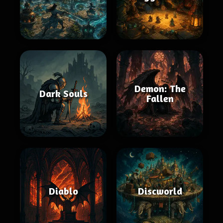
Demon: The
Dark Souls
Fallen
Diablo
Discworld