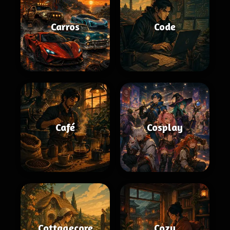
Carros
Code
Café
Cosplay
Cottagecore
Cozy