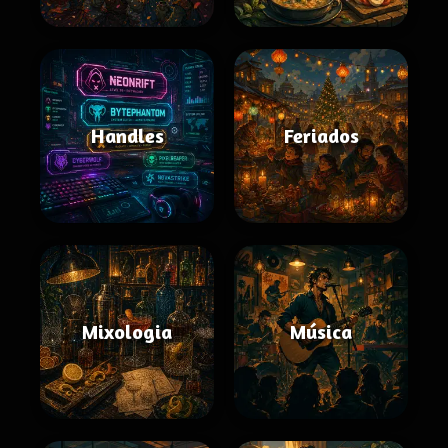
Handles
Feriados
Mixologia
Música