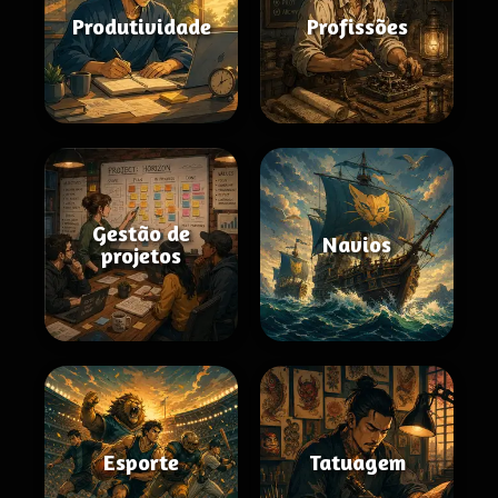
Produtividade
Profissões
Gestão de
Navios
projetos
Esporte
Tatuagem