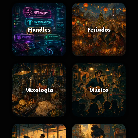
Handles
Feriados
Mixologia
Música