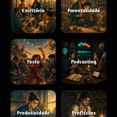
Escritório
Parentalidade
Festa
Podcasting
Produtividade
Profissões