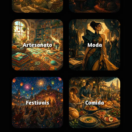
Artesanato
Moda
Festivais
Comida