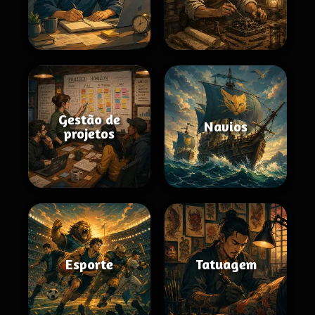
Gestão de
Navios
projetos
Esporte
Tatuagem