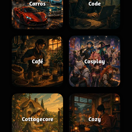
Carros
Code
Café
Cosplay
Cottagecore
Cozy