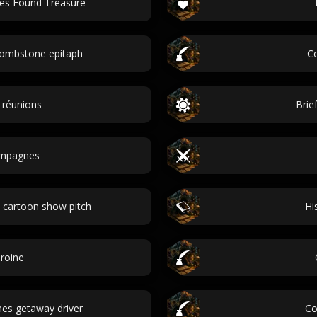
nes Found Treasure
tombstone epitaph
Co
 réunions
Brie
mpagnes
 cartoon show pitch
Hi
roine
es getaway driver
Co