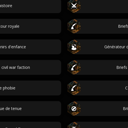
istoire
our royale
Brief
irs d'enfance
Générateur d
ivil war faction
Briefs
e phobie
C
que de tenue
Br