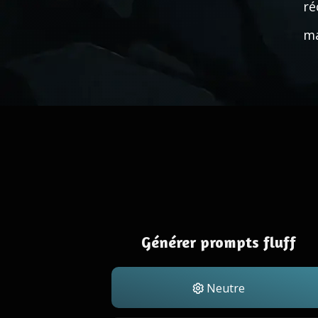
ré
ma
Générer prompts fluff
Neutre