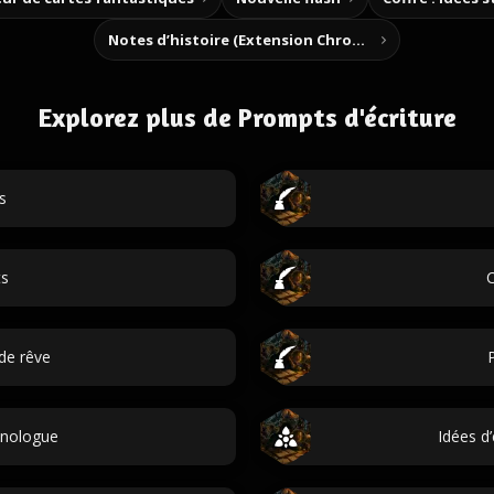
Notes d’histoire (Extension Chrome)
Explorez plus de Prompts d'écriture
s
ts
C
de rêve
onologue
Idées d