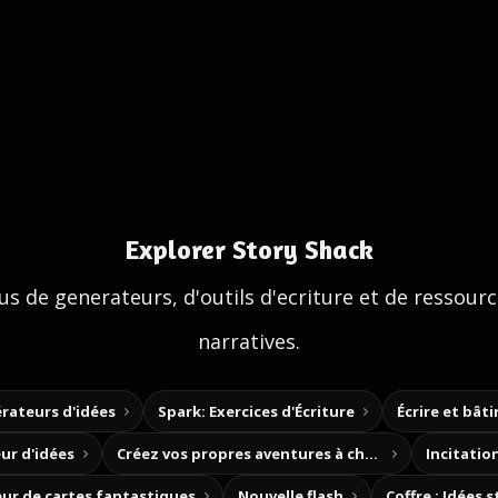
Explorer Story Shack
us de generateurs, d'outils d'ecriture et de ressour
narratives.
rateurs d'idées
Spark: Exercices d'Écriture
Écrire et bât
ur d'idées
Créez vos propres aventures à choix
Incitation
ur de cartes fantastiques
Nouvelle flash
Coffre : Idées 