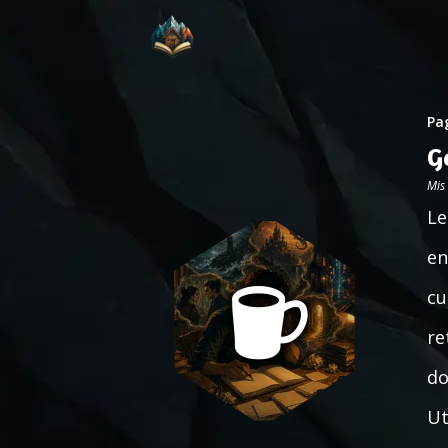
Pag
G
Mis
Le
en
cu
re
do
Ut