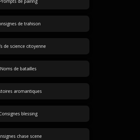
Prompts de pairing
nsignes de trahison
fs de science citoyenne
Noms de batailles
stoires aromantiques
Consignes blessing
nsignes chase scene