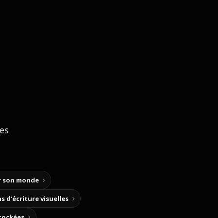
ces
ir son monde
s d'écriture visuelles
stockées