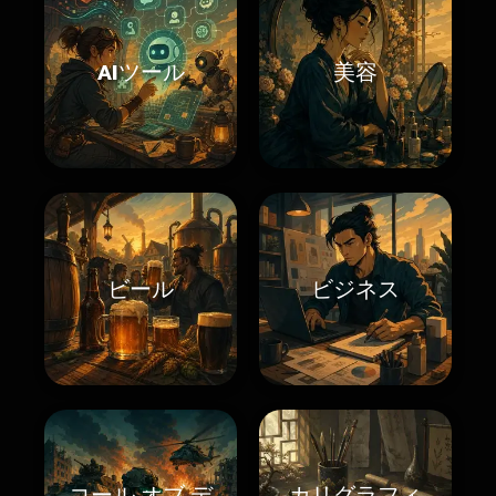
AIツール
美容
ビール
ビジネス
コール オブ デ
カリグラフィ