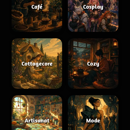
Café
Cosplay
Cottagecore
Cozy
Artisanat
Mode