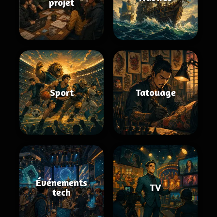
projet
Sport
Tatouage
Événements
TV
tech