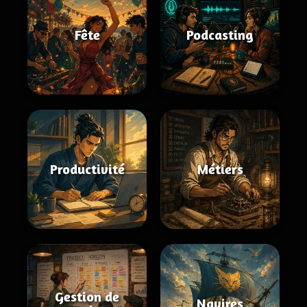
Fête
Podcasting
Productivité
Métiers
Gestion de
Navires