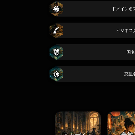
ドメイン名
ビジネス
国名
惑星
アカデミア
美学