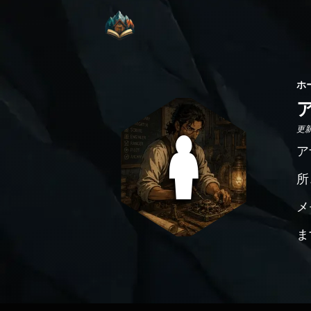
ホ
更新日
ア
所
メ
ま