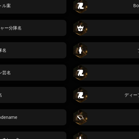
トル案
Bo
ャー分隊名
隊名
ン芸名
名
ディー
dename