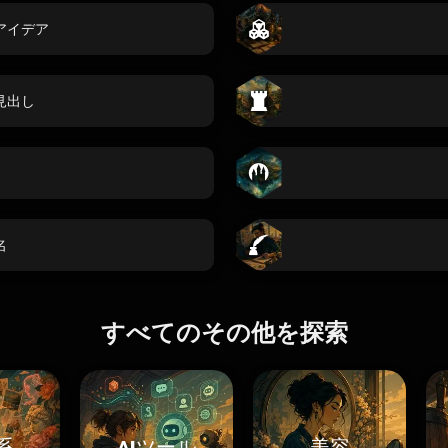
アイデア
見出し
名
すべてのその他を探索
系
AIツール
美容