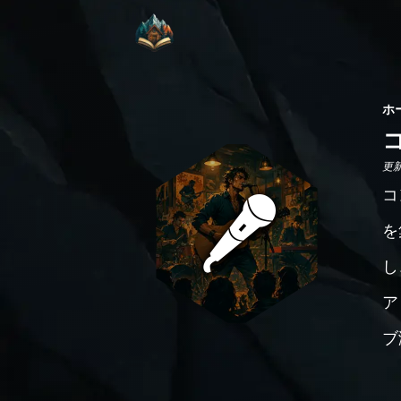
ホ
更新日
コ
を
し
ア
ブ