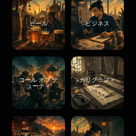
ビール
ビジネス
コール オブ デ
カリグラフィ
ューティ
ー