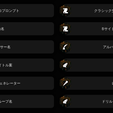
コプロンプト
クラシック
 曲名
Bサイ
サー名
アル
イトル案
ジェネレーター
ループ名
ドリル