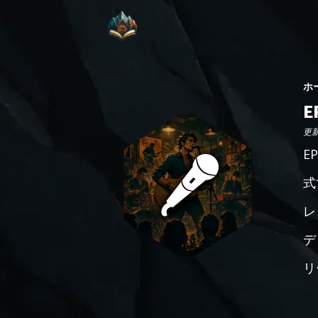
ホ
更新日
E
式
レ
デ
リ