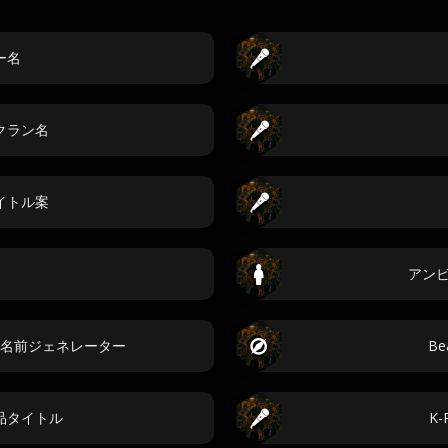
ー名
クラン名
イトル案
名
アン
名前ジェネレーター
Be
品タイトル
K