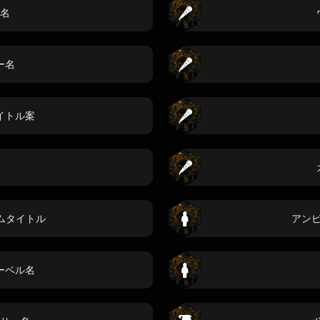
名
ー名
イトル案
バムタイトル
アン
ーベル名