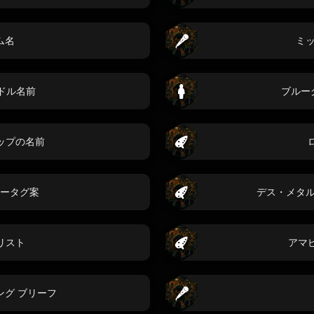
ム名
ミ
ドル名前
ブルー
rマップの名前
ータグ案
デス・メタ
リスト
アマ
ング ブリーフ