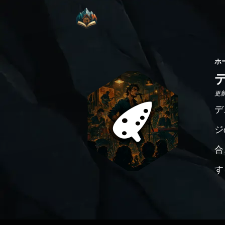
ホ
更新日
デ
ジ
合
す