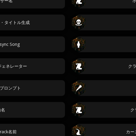
サー名
・タイトル生成
psync Song
ジェネレーター
ク
・プロンプト
 曲名
ク
Track名前
カー