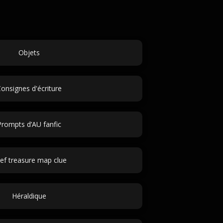
Objets
onsignes d'écriture
Prompts d’AU fanfic
ief treasure map clue
Héraldique