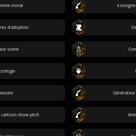
lemme moral
Consignes
ires d'adoption
Ex
ase scene
Con
crologie
istoire
Générateur
 cartoon show pitch
Bri