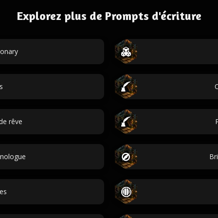
Explorez plus de Prompts d'écriture
ionary
s
C
de rêve
onologue
Br
es