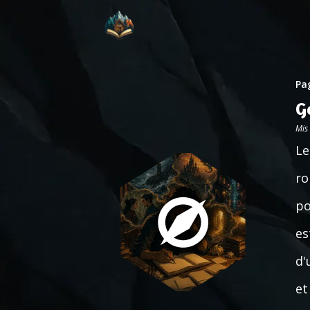
Pag
G
Mis
Le
ro
po
es
d'
et