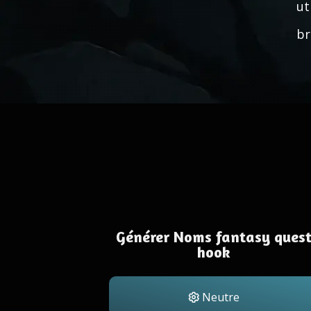
ut
br
Générer Noms fantasy ques
hook
Neutre