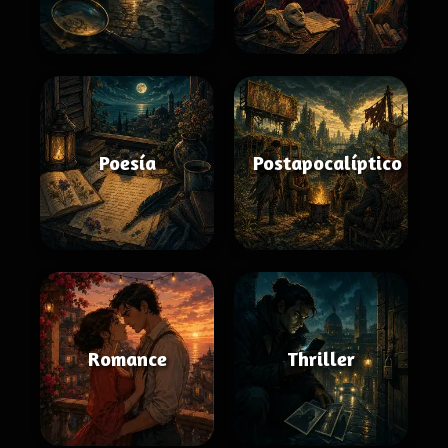
Poesía
Postapocalíptico
Romance
Thriller