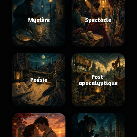
Mystère
Spectacle
Post-
Poésie
apocalyptique