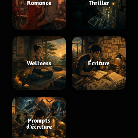
Romance
Thriller
Wellness
Écriture
Prompts
d'écriture