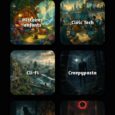
Histoires
Civic Tech
enfants
Cli-Fi
Creepypasta