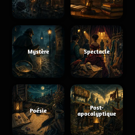
Mystère
Spectacle
Post-
Poésie
apocalyptique