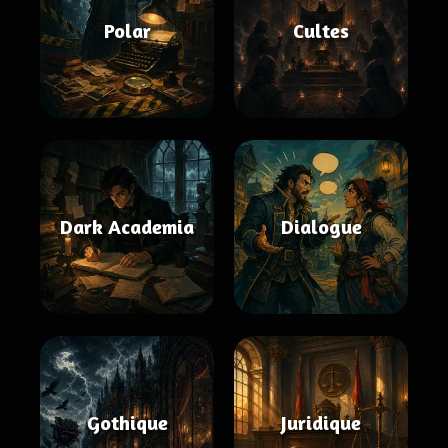
Polar
Cultes
Dark Academia
Dialogue
Gothique
Juridique