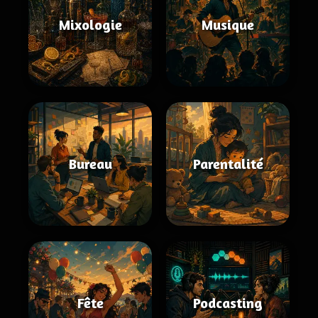
Mixologie
Musique
Bureau
Parentalité
Fête
Podcasting