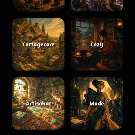
Cottagecore
Cozy
Artisanat
Mode