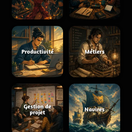
Productivité
Métiers
Gestion de
Navires
projet