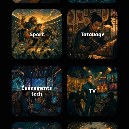
Sport
Tatouage
Événements
TV
tech