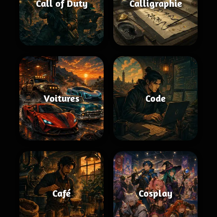
Call of Duty
Calligraphie
Voitures
Code
Café
Cosplay