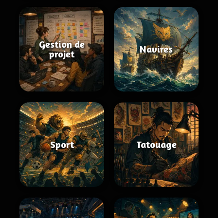
Gestion de
Navires
projet
Sport
Tatouage