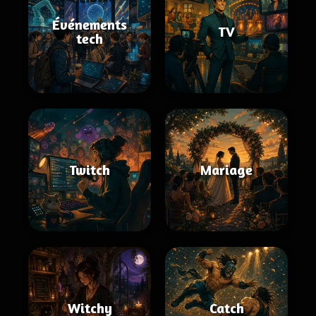
Événements
TV
tech
Twitch
Mariage
Witchy
Catch