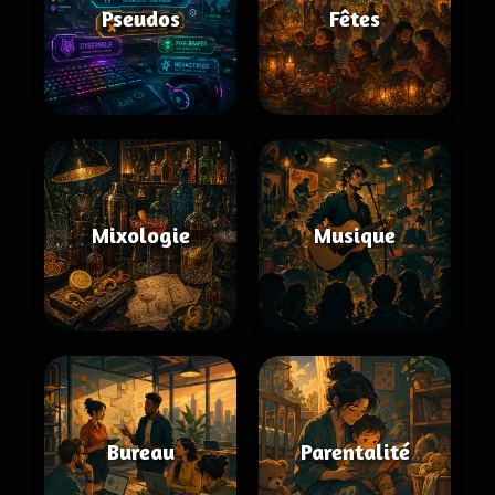
Pseudos
Fêtes
Mixologie
Musique
Bureau
Parentalité