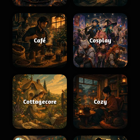
Café
Cosplay
Cottagecore
Cozy