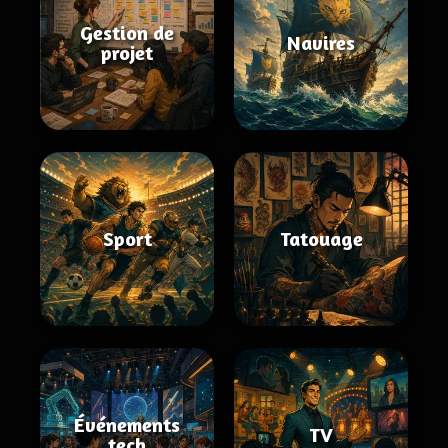
Gestion de
Navires
projet
Sport
Tatouage
Événements
TV
tech