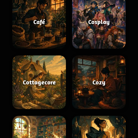
Café
Cosplay
Cottagecore
Cozy