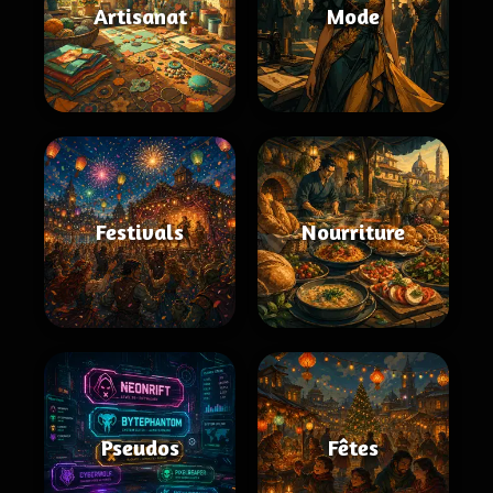
Artisanat
Mode
Festivals
Nourriture
Pseudos
Fêtes