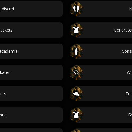
 discret
N
askets
Generate
 academia
Cons
kater
Wh
nts
Ten
enue
Ge