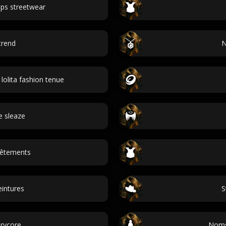
ps streetwear
trend
N
olita fashion tenue
e sleaze
vêtements
intures
S
rycore
Noms