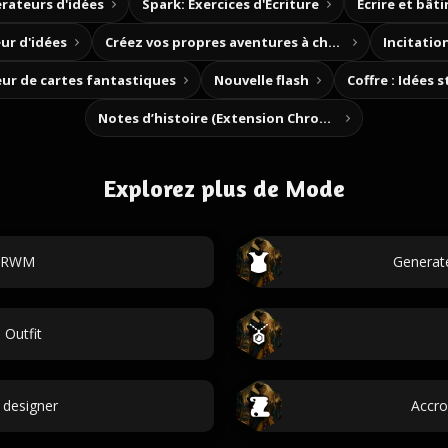
rateurs d'idées
Spark: Exercices d'Écriture
Écrire et bât
ur d'idées
Créez vos propres aventures à choix
Incitation
ur de cartes fantastiques
Nouvelle flash
Coffre : Idées 
Notes d’histoire (Extension Chrome)
Explorez plus de Mode
GRWM
Generate
 Outfit
 designer
Accro