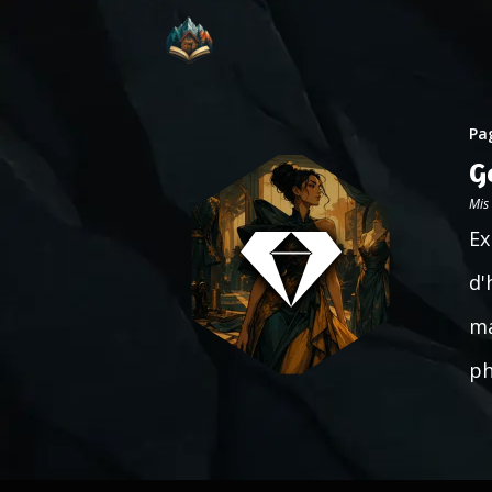
Pag
G
Mis
Ex
d'
ma
ph