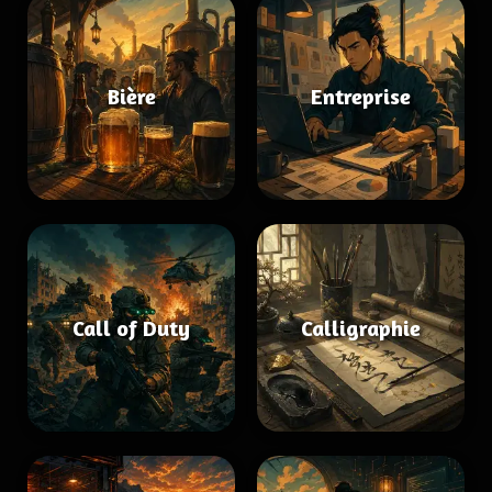
Bière
Entreprise
Call of Duty
Calligraphie