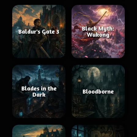
Black Myth:
Baldur's Gate 3
Wukong
Blades in the
Bloodborne
Dark