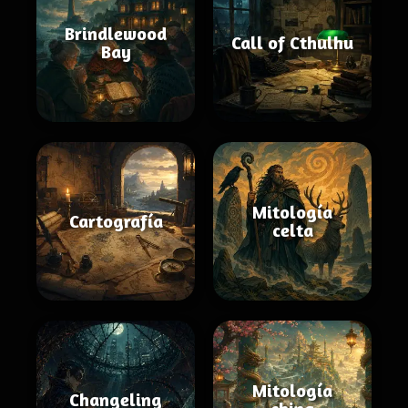
Brindlewood
Call of Cthulhu
Bay
Mitología
Cartografía
celta
Mitología
Changeling