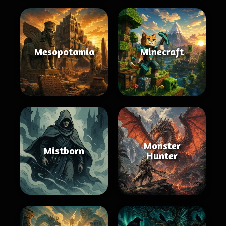
Mesopotamia
Minecraft
Monster
Mistborn
Hunter