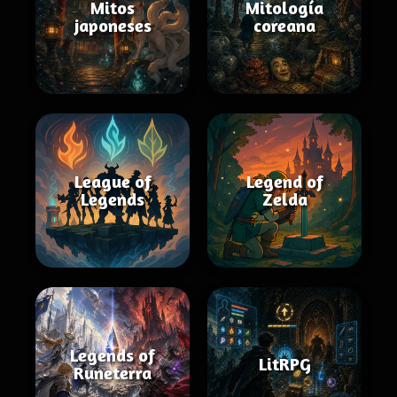
Mitos
Mitología
japoneses
coreana
League of
Legend of
Legends
Zelda
Legends of
LitRPG
Runeterra