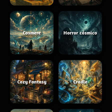
Cosmere
Horror cósmico
Cozy Fantasy
Cradle