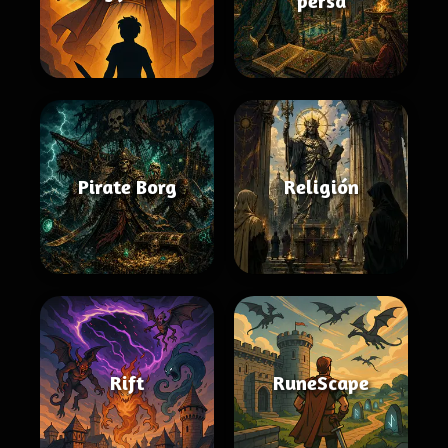
persa
Pirate Borg
Religión
Rift
RuneScape