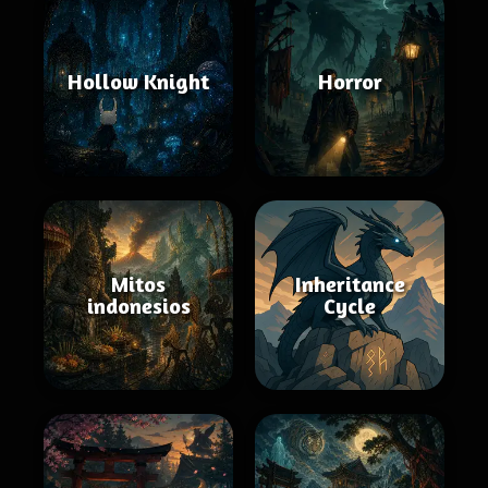
Hollow Knight
Horror
Mitos
Inheritance
indonesios
Cycle