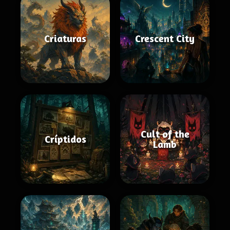
Criaturas
Crescent City
Cult of the
Críptidos
Lamb