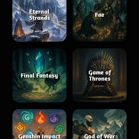
Eternal
Fae
Strands
Game of
Final Fantasy
Thrones
Genshin Impact
God of War