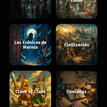
china
Las Crónicas de
Civilización
Narnia
Clash of Clans
Conlangs