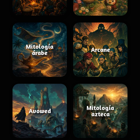
Mitología
Arcane
árabe
Mitología
Avowed
azteca