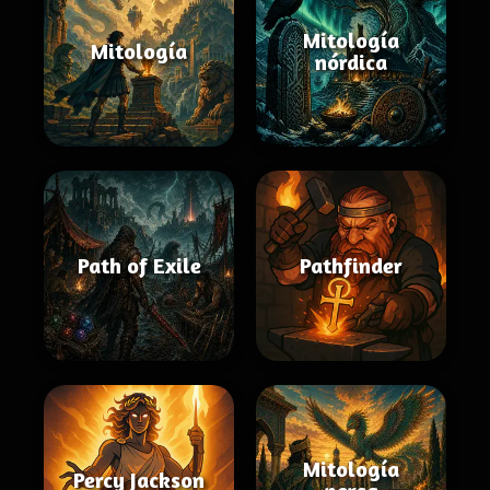
Mitología
Mitología
nórdica
Path of Exile
Pathfinder
Mitología
Percy Jackson