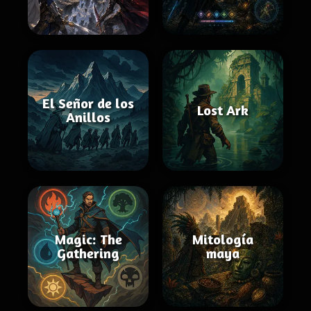
El Señor de los
Lost Ark
Anillos
Magic: The
Mitología
Gathering
maya