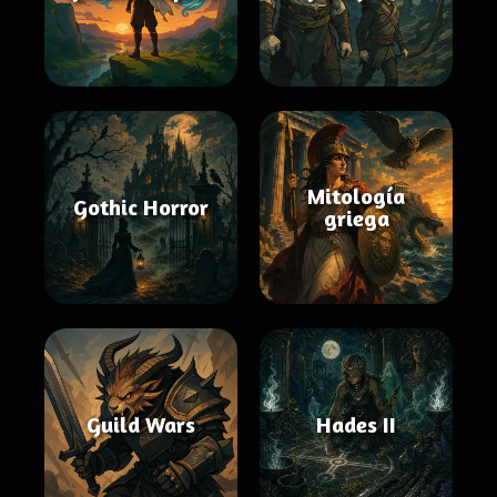
Mitología
Gothic Horror
griega
Guild Wars
Hades II