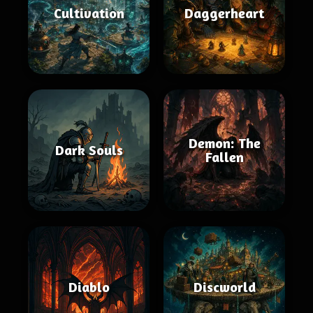
Cultivation
Daggerheart
Demon: The
Dark Souls
Fallen
Diablo
Discworld