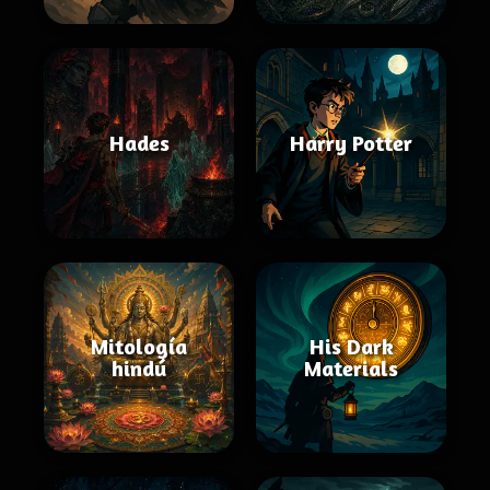
Hades
Harry Potter
Mitología
His Dark
hindú
Materials