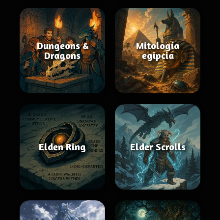
Dungeons &
Mitología
Dragons
egipcia
Elden Ring
Elder Scrolls