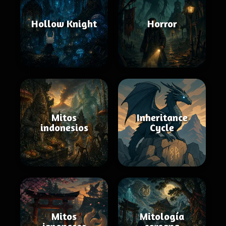
Hollow Knight
Horror
Mitos
Inheritance
indonesios
Cycle
Mitos
Mitología