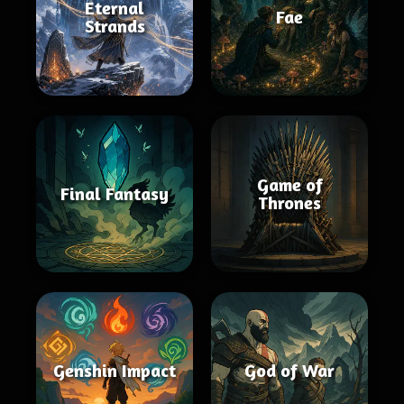
Eternal
Fae
Strands
Game of
Final Fantasy
Thrones
Genshin Impact
God of War