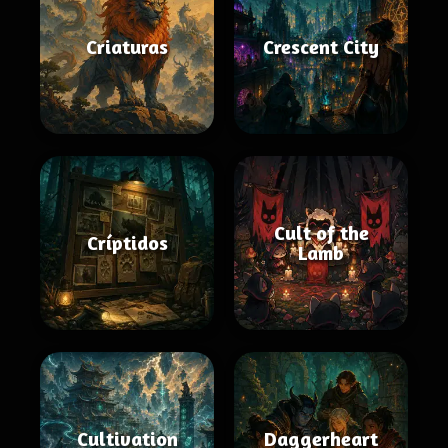
Criaturas
Crescent City
Cult of the
Críptidos
Lamb
Cultivation
Daggerheart