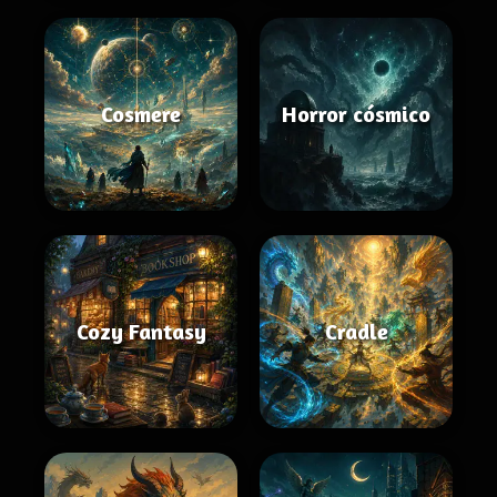
Cosmere
Horror cósmico
Cozy Fantasy
Cradle