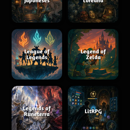
japoneses
coreana
League of
Legend of
Legends
Zelda
Legends of
LitRPG
Runeterra