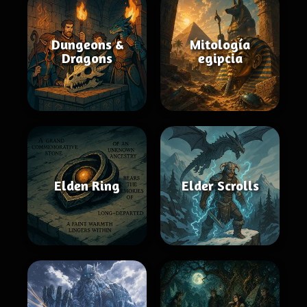
Dungeons &
Mitología
Dragons
egipcia
Elden Ring
Elder Scrolls