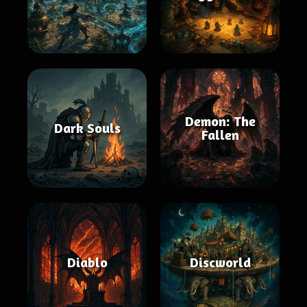
Demon: The
Dark Souls
Fallen
Diablo
Discworld