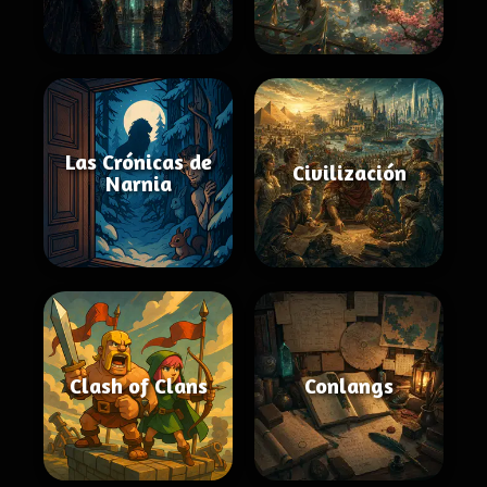
Las Crónicas de
Civilización
Narnia
Clash of Clans
Conlangs