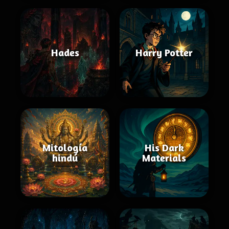
Hades
Harry Potter
Mitología
His Dark
hindú
Materials