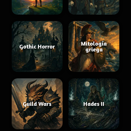
Mitología
Gothic Horror
griega
Guild Wars
Hades II