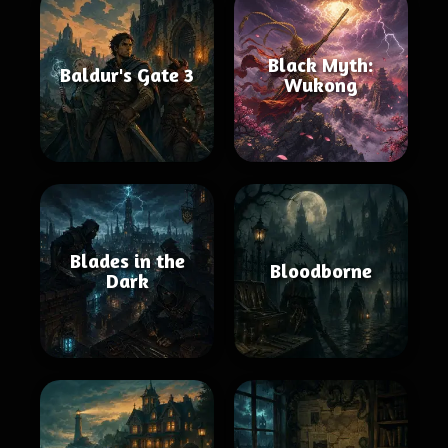
Black Myth:
Baldur's Gate 3
Wukong
Blades in the
Bloodborne
Dark