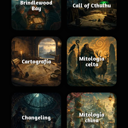
Brindlewood
Call of Cthulhu
Bay
Mitología
Cartografía
celta
Mitología
Changeling
china