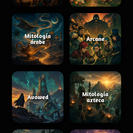
Mitología
Arcane
árabe
Mitología
Avowed
azteca