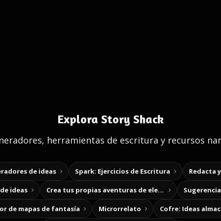
Explora Story Shack
eradores, herramientas de escritura y recursos nar
radores de ideas
Spark: Ejercicios de Escritura
Redacta 
de ideas
Crea tus propias aventuras de elección
Sugerencias
r de mapas de fantasía
Microrrelato
Cofre: Ideas alma