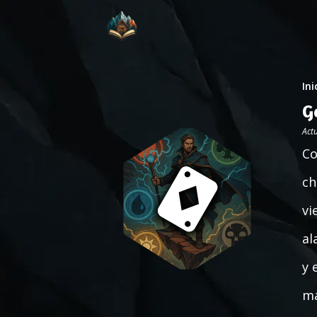
Ini
G
Act
Co
ch
vi
al
y 
m