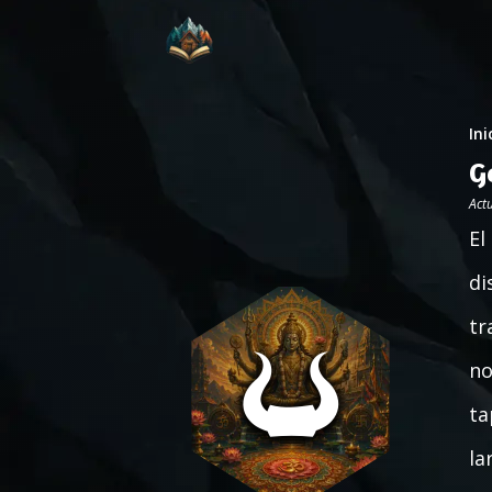
Ini
G
Act
El
di
tr
no
ta
la