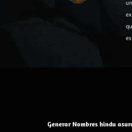
un
ex
qu
es
Generar Nombres hindu asur