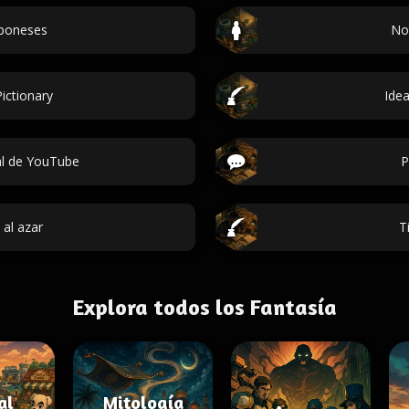
poneses
No
ictionary
Ide
l de YouTube
P
 al azar
T
Explora todos los Fantasía
al
Mitología