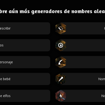
bre aún más generadores de nombres alea
escribir
dos
personaje
e bebé
Nom
e elfos
No