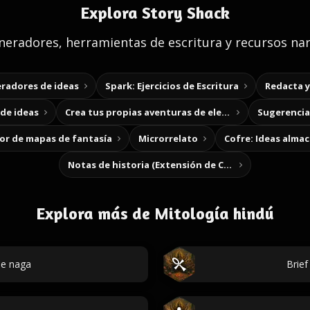
Explora Story Shack
eradores, herramientas de escritura y recursos nar
radores de ideas
Spark: Ejercicios de Escritura
Redacta 
de ideas
Crea tus propias aventuras de elección
Sugerencias
r de mapas de fantasía
Microrrelato
Cofre: Ideas alma
Notas de historia (Extensión de Chrome)
Explora más de Mitología hindú
e naga
Brief