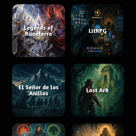
Legends of
LitRPG
Runeterra
El Señor de los
Lost Ark
Anillos