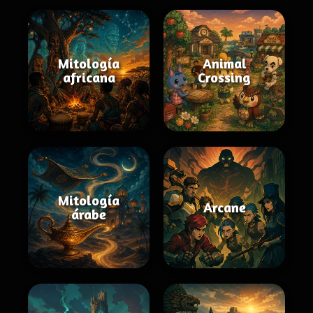
Mitología
Animal
africana
Crossing
Mitología
Arcane
árabe