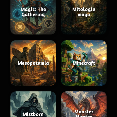
Magic: The
Mitología
Gathering
maya
Mesopotamia
Minecraft
Monster
Mistborn
Hunter