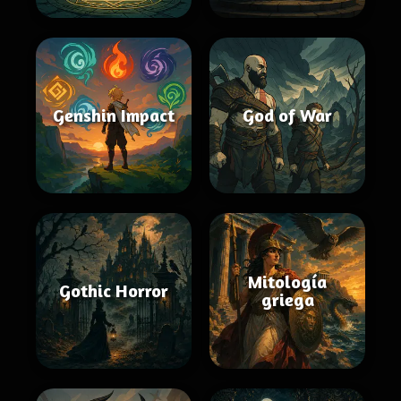
Genshin Impact
God of War
Mitología
Gothic Horror
griega