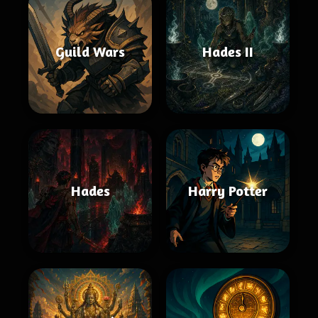
Guild Wars
Hades II
Hades
Harry Potter