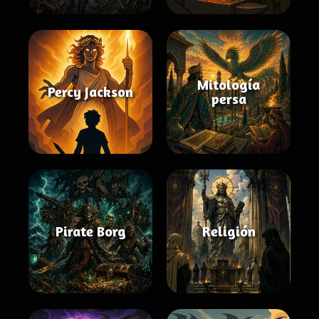
Mitología
Percy Jackson
persa
Pirate Borg
Religión