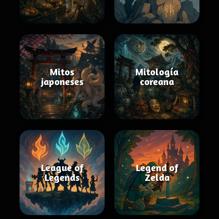
Mitos
Mitología
japoneses
coreana
League of
Legend of
Legends
Zelda