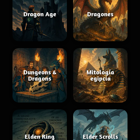
Dragon Age
Dragones
Dungeons &
Mitología
Dragons
egipcia
Elden Ring
Elder Scrolls