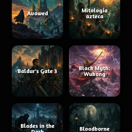
Mitología
Avowed
azteca
Black Myth:
Baldur's Gate 3
Wukong
Blades in the
Bloodborne
Dark