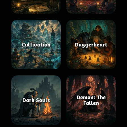
Cultivation
Daggerheart
Demon: The
Dark Souls
Fallen