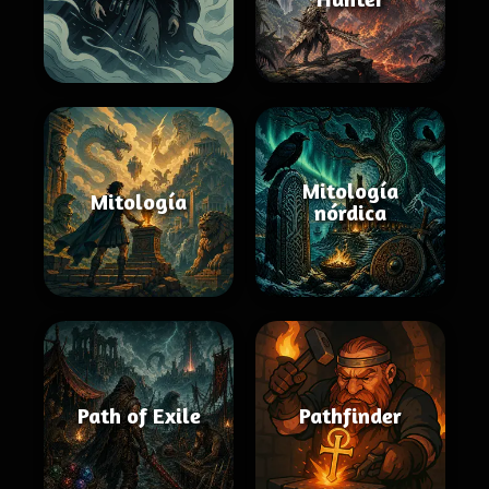
Mitología
Mitología
nórdica
Path of Exile
Pathfinder