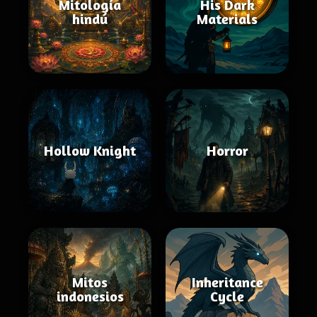
Mitología
His Dark
hindú
Materials
Hollow Knight
Horror
Mitos
Inheritance
indonesios
Cycle