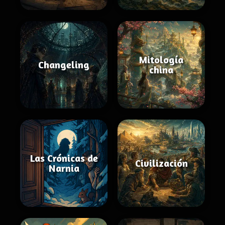
Mitología
Changeling
china
Las Crónicas de
Civilización
Narnia