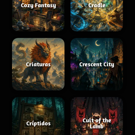
Cozy Fantasy
Cradle
Criaturas
Crescent City
Cult of the
Críptidos
Lamb