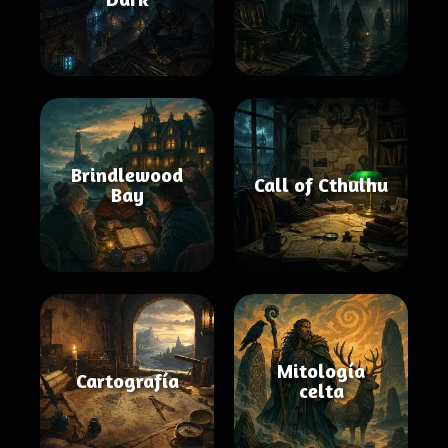
Brindlewood
Call of Cthulhu
Bay
Mitología
Cartografía
celta