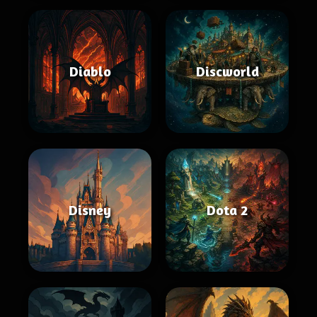
Diablo
Discworld
Disney
Dota 2