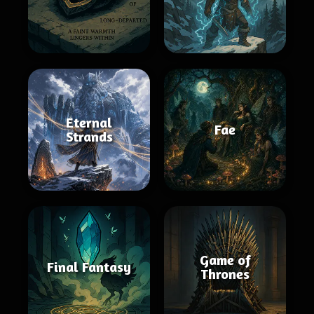
Eternal
Fae
Strands
Game of
Final Fantasy
Thrones