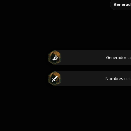
Generado
Generador cel
Nombres celti