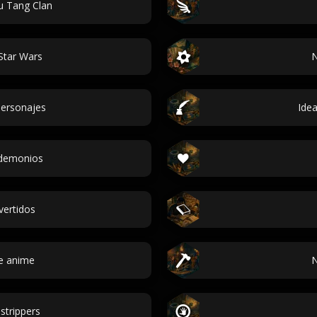
 Tang Clan
Star Wars
N
ersonajes
Ide
demonios
vertidos
e anime
N
strippers