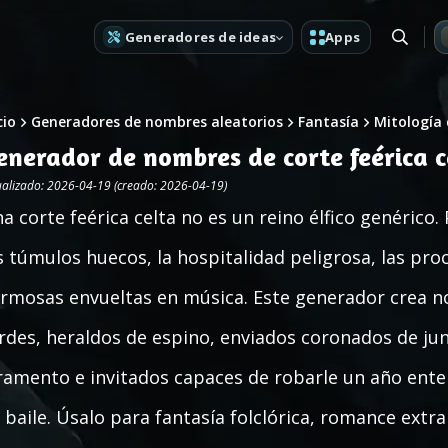
Generadores de ideas
Apps
cio
Generadores de nombres aleatorios
Fantasía
Mitología 
enerador de nombres de corte feérica c
ualizado: 2026-04-19 (creado: 2026-04-19)
a corte feérica celta no es un reino élfico genérico.
s túmulos huecos, la hospitalidad peligrosa, las pr
rmosas envueltas en música. Este generador crea n
rdes, heraldos de espino, enviados coronados de ju
ramento e invitados capaces de robarle un año ente
 baile. Úsalo para fantasía folclórica, romance extra