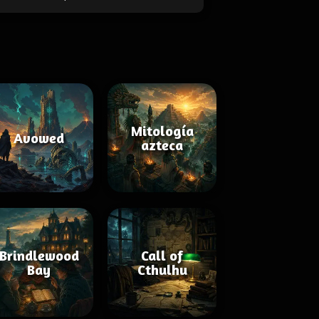
Mitología
Avowed
azteca
Brindlewood
Call of
Bay
Cthulhu