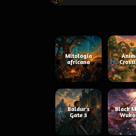
Mitología
Anim
africana
Cross
Baldur's
Black M
Gate 3
Wuko