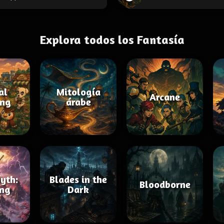
Explora todos los Fantasía
al
Mitología
Arcane
ing
árabe
yth:
Blades in the
Bloodborne
ng
Dark