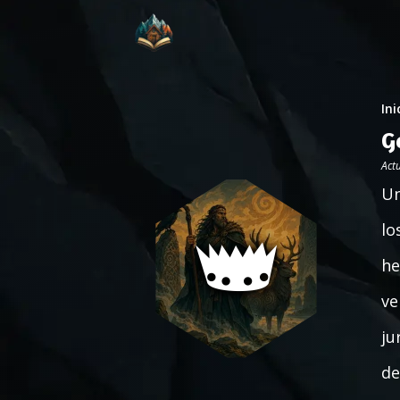
Ini
G
Act
Un
lo
he
ve
ju
de