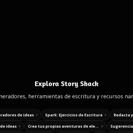
Explora Story Shack
eradores, herramientas de escritura y recursos nar
radores de ideas
Spark: Ejercicios de Escritura
Redacta 
de ideas
Crea tus propias aventuras de elección
Sugerencias