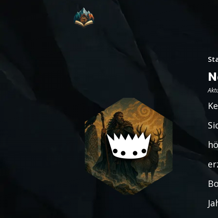
St
N
Aktu
Ke
Si
hö
er
Bo
Ja