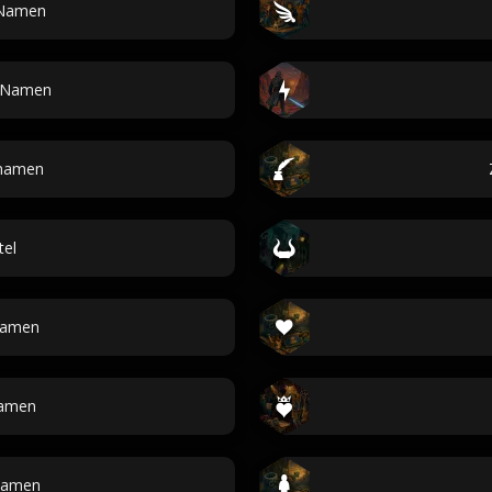
Namen
e Namen
rnamen
tel
Namen
amen
namen