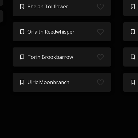
Phelan Tollflower
Orlaith Reedwhisper
Torin Brookbarrow
Ulric Moonbranch