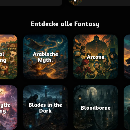
Entdecke alle Fantasy
al
Arabische
Arcane
ing
Myth.
yth:
Blades in the
Bloodborne
ng
Dark