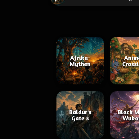
Afrika-
Anim
Mythen
Cross
Baldur's
Black M
Gate 3
Wuko