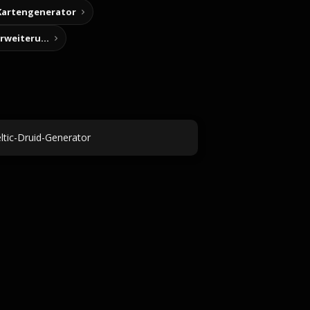
Kartengenerator
Story-Notizen (Chrome-Erweiterung)
ltic-Druid-Generator