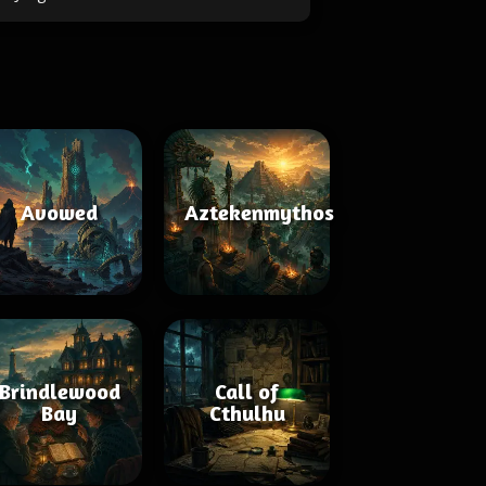
Avowed
Aztekenmythos
Brindlewood
Call of
Bay
Cthulhu