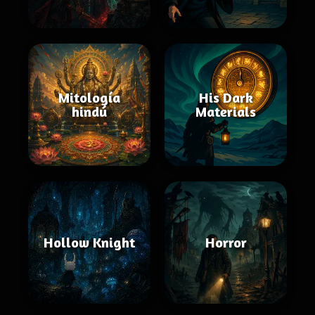
Mitología
His Dark
hindú
Materials
Hollow Knight
Horror