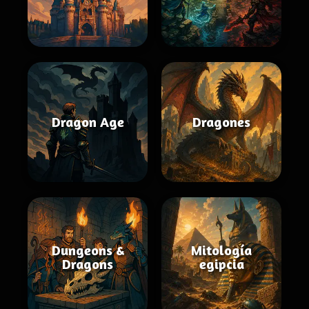
Dragon Age
Dragones
Dungeons &
Mitología
Dragons
egipcia