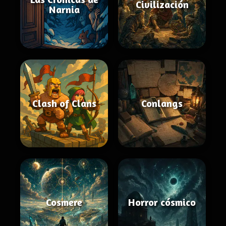
Civilización
Narnia
Clash of Clans
Conlangs
Cosmere
Horror cósmico