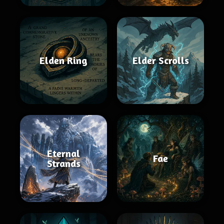
Elden Ring
Elder Scrolls
Eternal
Fae
Strands