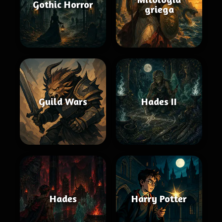
Gothic Horror
griega
Guild Wars
Hades II
Hades
Harry Potter