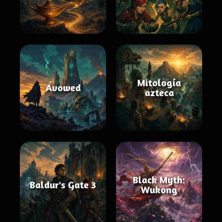
Mitología
Avowed
azteca
Black Myth:
Baldur's Gate 3
Wukong