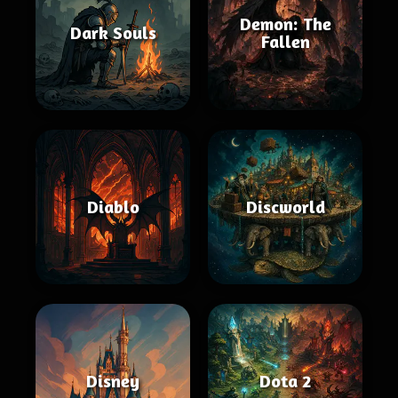
Demon: The
Dark Souls
Fallen
Diablo
Discworld
Disney
Dota 2