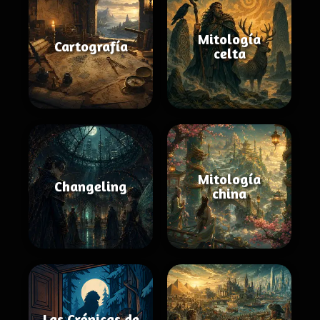
Mitología
Cartografía
celta
Mitología
Changeling
china
Las Crónicas de