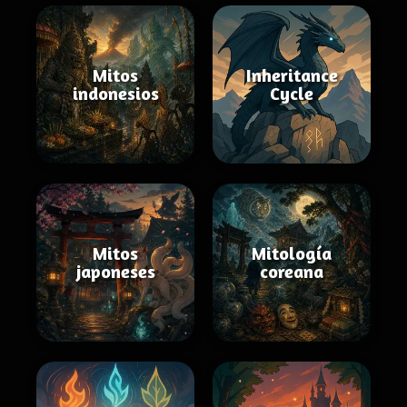
Mitos
Inheritance
indonesios
Cycle
Mitos
Mitología
japoneses
coreana