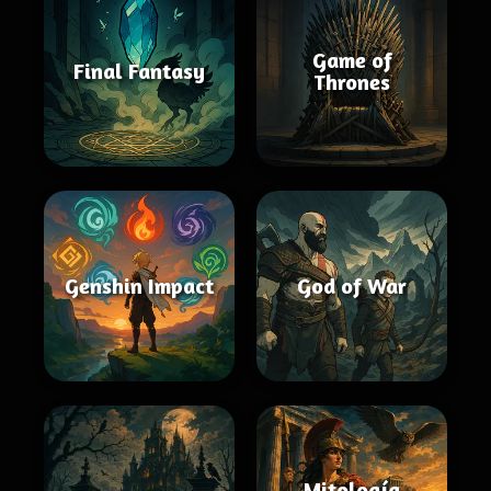
Game of
Final Fantasy
Thrones
Genshin Impact
God of War
Mitología