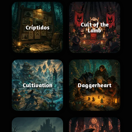
Cult of the
Críptidos
Lamb
Cultivation
Daggerheart