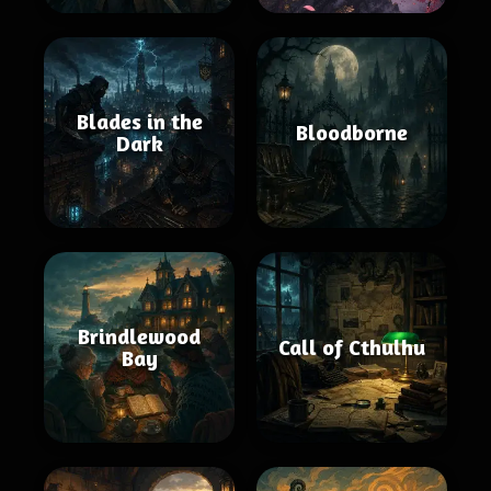
Blades in the
Bloodborne
Dark
Brindlewood
Call of Cthulhu
Bay